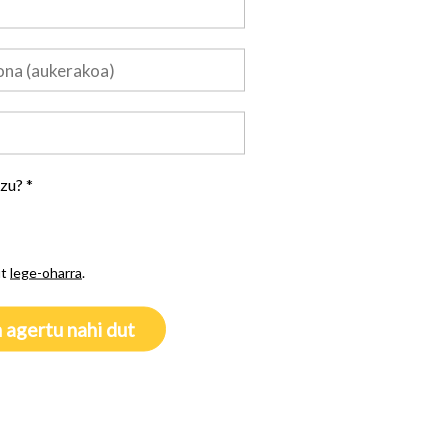
uzu?
*
ut
lege-oharra
.
 agertu nahi dut