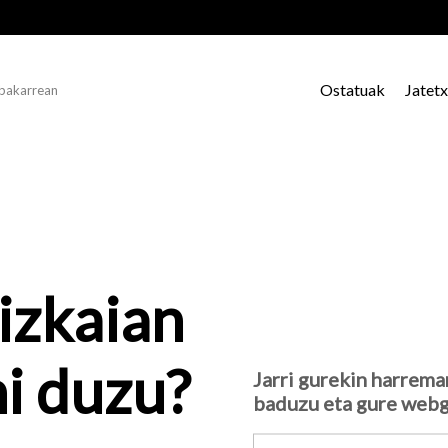
Ostatuak
Jatet
 bakarrean
izkaian
i duzu?
Jarri gurekin harrema
baduzu eta gure webg