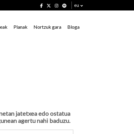
eu
xeak
Planak
Nortzuk gara
Bloga
netan jatetxea edo ostatua
unean agertu nahi baduzu.