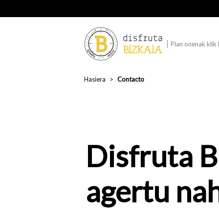
Plan onenak klik
Hasiera
Contacto
Disfruta B
agertu nah