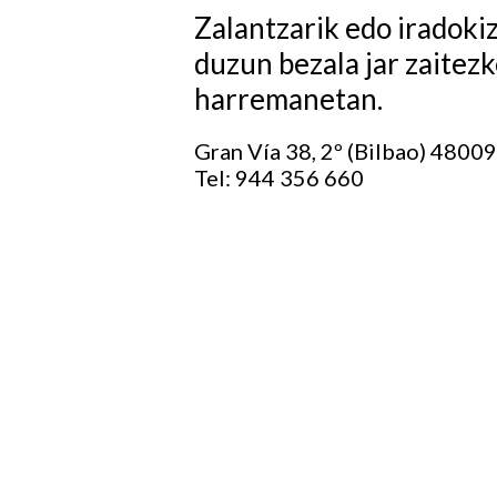
Zalantzarik edo iradoki
duzun bezala jar zaitez
harremanetan.
Gran Vía 38, 2º (Bilbao) 48009
Tel: 944 356 660