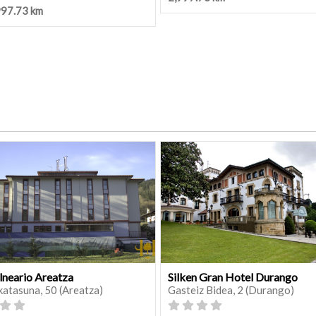
997.73 km
lneario Areatza
Silken Gran Hotel Durango
katasuna, 50 (Areatza)
Gasteiz Bidea, 2 (Durango)