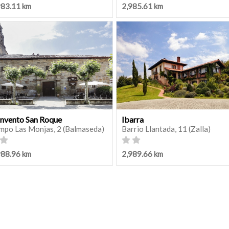
983.11 km
2,985.61 km
nvento San Roque
Ibarra
mpo Las Monjas, 2 (Balmaseda)
Barrio Llantada, 11 (Zalla)
988.96 km
2,989.66 km