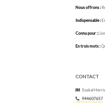
Nous offrons :
Re
Indispensable :
Es
Connu pour :
L’om
En trois mots :
Qu
CONTACT
Euskal Herri
944607657