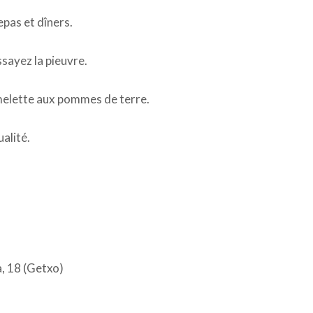
pas et dîners.
sayez la pieuvre.
elette aux pommes de terre.
alité.
a, 18 (Getxo)