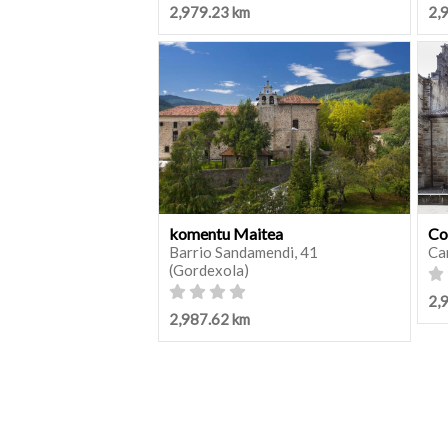
2,979.23 km
2,
komentu Maitea
Co
Barrio Sandamendi, 41
Ca
(Gordexola)
2,
2,987.62 km