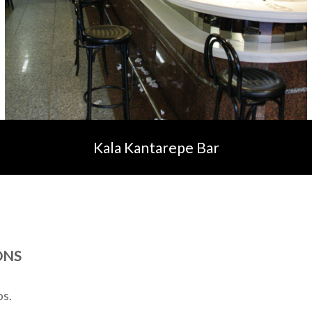
Kala Kantarepe Bar
ONS
os.