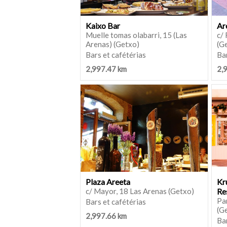
Kaixo Bar
Ar
Muelle tomas olabarri, 15 (Las
c/ 
Arenas) (Getxo)
(G
Bars et cafétérias
Bar
2,997.47 km
2,
Plaza Areeta
Kr
c/ Mayor, 18 Las Arenas (Getxo)
Re
Par
Bars et cafétérias
(G
2,997.66 km
Bar