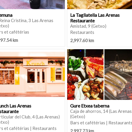
emuna
La Tagliatella Las Arenas
Reina Cristina, 3 Las Arenas
Restaurante
etxo)
Amistad, 9 (Getxo)
s et cafétérias
Restaurants
997.54 km
2,997.60 km
unch Las Arenas
Gure Etxea taberna
staurante
Caja de ahorros, 14 (Las Arenas
(Getxo)
ticular del Club, 4 (Las Arenas)
etxo)
Bars et cafétérias | Restaurant
s et cafétérias | Restaurants
2,997.73 km