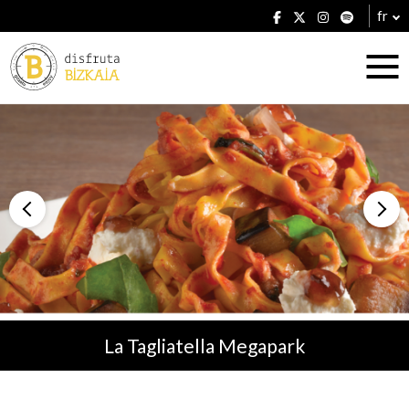
fr
Hébergement
Établissements
La Tagliatella Megapark
Plans