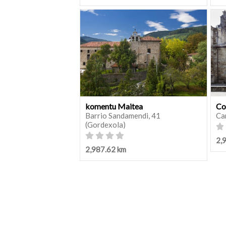
komentu Maitea
Co
Barrio Sandamendi, 41
Ca
(Gordexola)
2,
2,987.62 km