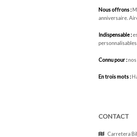
Nous offrons :
Mc
anniversaire. Air
Indispensable :
es
personnalisable
Connu pour :
nos 
En trois mots :
Ha
CONTACT
Carretera Bi