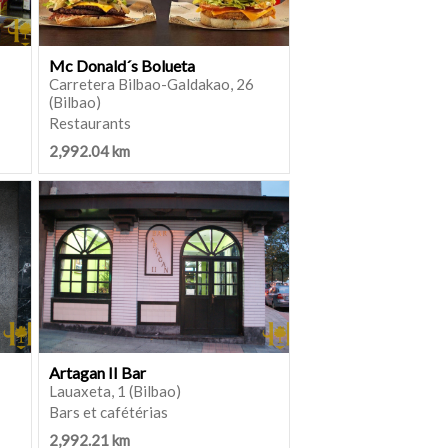
Mc Donald´s Bolueta
Carretera Bilbao-Galdakao, 26
(Bilbao)
Restaurants
2,992.04 km
Artagan II Bar
Lauaxeta, 1 (Bilbao)
Bars et cafétérias
2,992.21 km