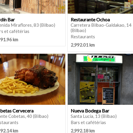
rdín Bar
Restaurante Ochoa
nida Miraflores, 83 (Bilbao)
Carretera Bilbao-Galdakao, 14
(Bilbao)
s et cafétérias
Restaurants
991.96 km
2,992.01 km
betas Cervecera
Nueva Bodega Bar
nte Cobetas, 40 (Bilbao)
Santa Lucía, 13 (Bilbao)
staurants
Bars et cafétérias
992.14 km
2,992.18 km