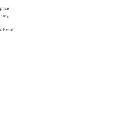
space
rking
0% Bœuf,