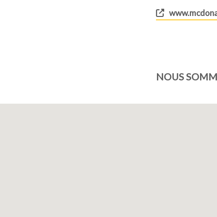
www.mcdona
NOUS SOMME