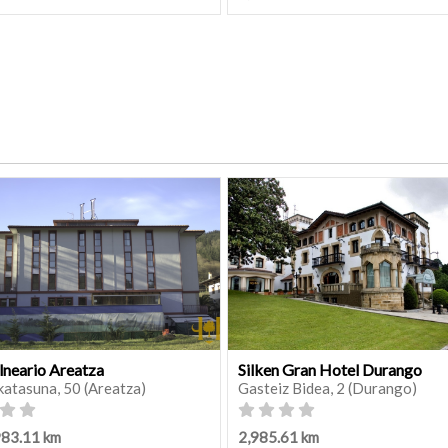
lneario Areatza
Silken Gran Hotel Durango
katasuna, 50 (Areatza)
Gasteiz Bidea, 2 (Durango)
983.11 km
2,985.61 km