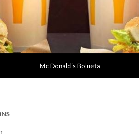
Mc Donald´s Bolueta
ONS
r