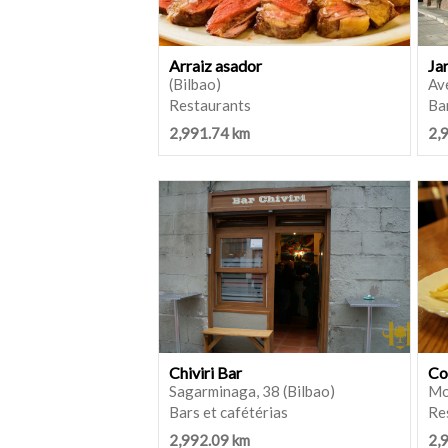
Arraiz asador
Ja
(Bilbao)
Ave
Restaurants
Bar
2,991.74 km
2,
Chiviri Bar
Co
Sagarminaga, 38 (Bilbao)
Mo
Bars et cafétérias
Re
2,992.09 km
2,