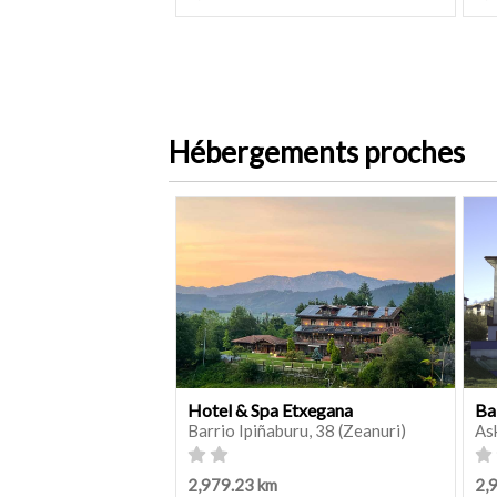
Hébergements proches
Hotel & Spa Etxegana
Ba
Barrio Ipiñaburu, 38 (Zeanuri)
As
2,979.23 km
2,