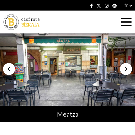
fr
Hébergement
Établissements
Meatza
Plans