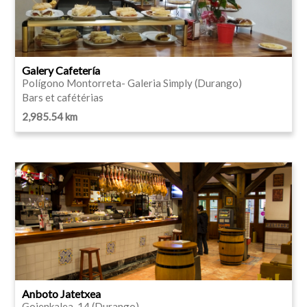
Galery Cafetería
Polígono Montorreta- Galeria Simply (Durango)
Bars et cafétérias
2,985.54 km
Anboto Jatetxea
Goienkalea, 14 (Durango)