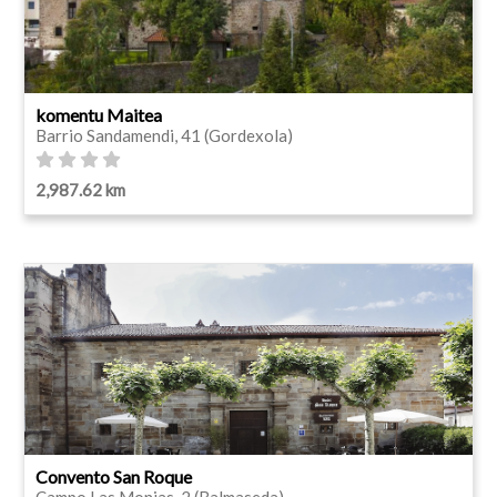
komentu Maitea
Barrio Sandamendi, 41 (Gordexola)
2,987.62 km
Convento San Roque
Campo Las Monjas, 2 (Balmaseda)