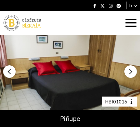
fr
Hébergement
Établissements
HBI01016
Piñupe
Plans