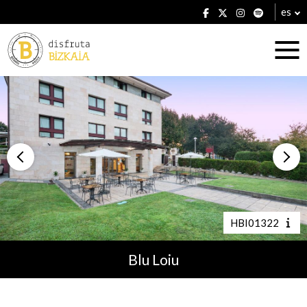
es
Alojamientos
Restaurantes
HBI01322
Blu Loiu
Planes