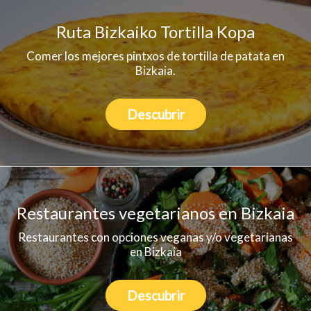
Ruta Bizkaiko Tortilla Kopa
Comer los mejores pintxos de tortilla de patata en
Bizkaia.
Descubrir
Restaurantes vegetarianos en Bizkaia
Restaurantes con opciones veganas y/o vegetarianas
en Bizkaia
Descubrir