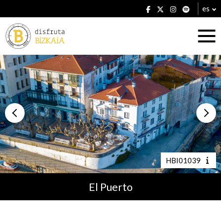
es
Alojamientos
Restaurantes
HBI01039
El Puerto
Planes