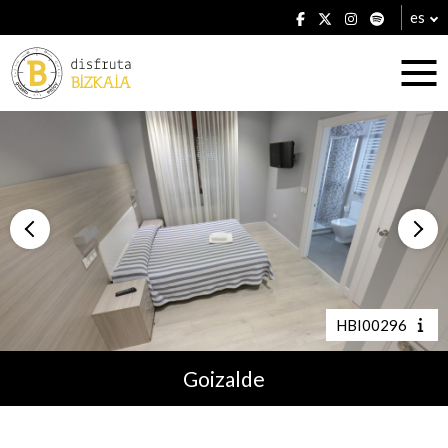
es
Alojamientos
Restaurantes
HBI00296
Goizalde
Planes