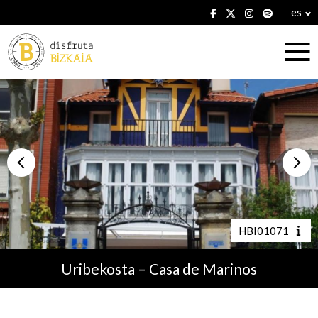
es
Alojamientos
Restaurantes
HBI01071
Uribekosta – Casa de Marinos
Planes