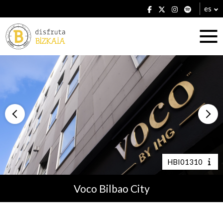
es
Alojamientos
Restaurantes
HBI01310
Voco Bilbao City
Planes