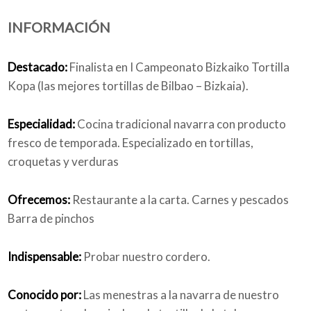
INFORMACIÓN
Quiénes somos
Destacado:
Finalista en I Campeonato Bizkaiko Tortilla
Kopa (las mejores tortillas de Bilbao – Bizkaia).
Blog
Especialidad:
Cocina tradicional navarra con producto
fresco de temporada. Especializado en tortillas,
croquetas y verduras
Añade tu negocio
Ofrecemos:
Restaurante a la carta. Carnes y pescados
Barra de pinchos
Indispensable:
Probar nuestro cordero.
Conocido por:
Las menestras a la navarra de nuestro