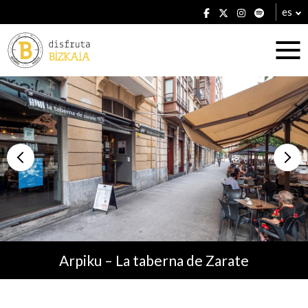
es
Alojamientos
Restaurantes
Arpiku – La taberna de Zarate
Planes