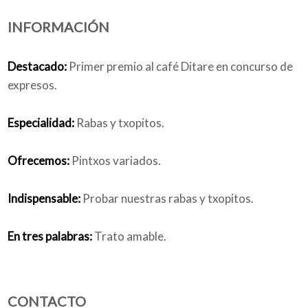
INFORMACIÓN
Quiénes somos
Destacado:
Primer premio al café Ditare en concurso de
expresos.
Blog
Especialidad:
Rabas y txopitos.
Ofrecemos:
Pintxos variados.
Añade tu negocio
Indispensable:
Probar nuestras rabas y txopitos.
En tres palabras:
Trato amable.
CONTACTO