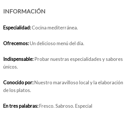
INFORMACIÓN
Quiénes somos
Especialidad:
Cocina mediterránea.
Ofrecemos:
Un delicioso menú del día.
Blog
Indispensable:
Probar nuestras especialidades y sabores
únicos.
Añade tu negocio
Conocido por:
Nuestro maravilloso local y la elaboración
de los platos.
En tres palabras:
Fresco. Sabroso. Especial