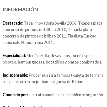
INFORMACIÓN
Quiénes somos
Destacado:
Tapa innovadora Sevilla 2006, Txapela plata
concurso de pintxos de billbao 2010, Txapela plata
concurso de pintxos de billbao 2011, Finalista Euskadi
Blog
saboréalo Hondarribia 2011.
Especialidad:
Menú del día, desayunos, menú especial,
picoteo, hamburguesas, bocadillos y platos combinados.
Añade tu negocio
Indispensable:
Probar nuestra famosa txuleta de ternera
a la plancha o la mejor hamburguesa de Bilbao.
Conocido por:
Un trato amable en un ambiente hogareño.