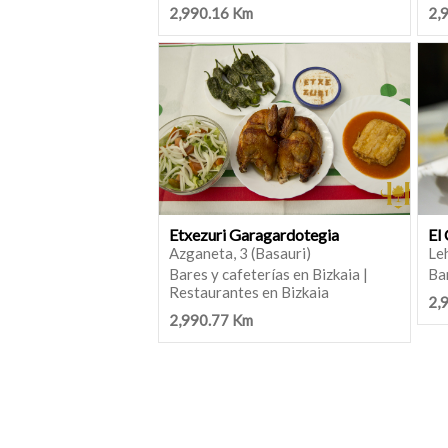
2,990.16 Km
2,
Etxezuri Garagardotegia
El
Azganeta, 3 (Basauri)
Leh
Bares y cafeterías en Bizkaia |
Bar
Restaurantes en Bizkaia
2,
2,990.77 Km