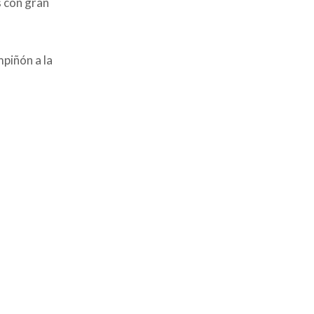
s con gran
mpiñón a la