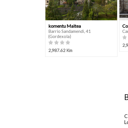
komentu Maitea
Co
Barrio Sandamendi, 41
Ca
(Gordexola)
2,
2,987.62 Km
B
C
L