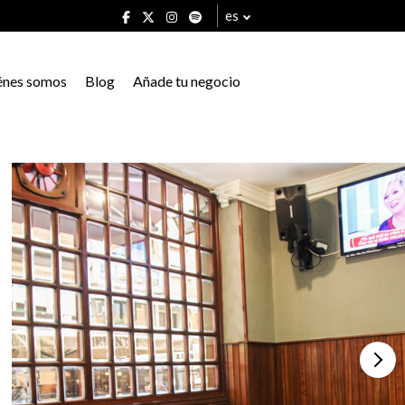
es
énes somos
Blog
Añade tu negocio