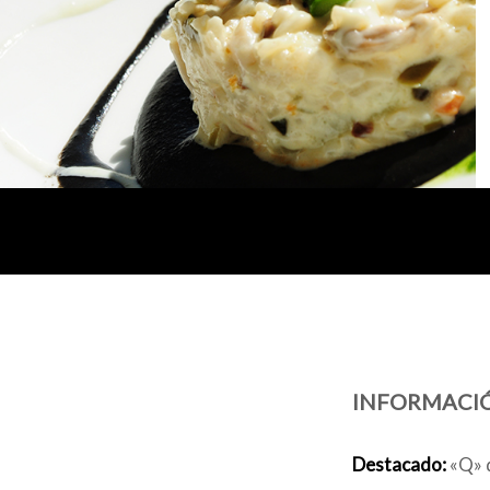
INFORMACI
Destacado:
«Q» d