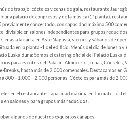
ús de trabajo, cócteles y cenas de gala, restaurante Jauregi
lduna palacio de congresos y de la música (1ª planta), resta
ú previamente concertado, con capacidad máxima 500 come
, divisible en salones independientes para grupos reducidos 
Cenas a la carta en Aste Nagusia, viernes y sábados de óper
tuada en la planta -1 del edificio. Menús del día de lunes a vi
acio Euskalduna: Somos el catering oficial del Palacio Euska
vicios para eventos del Palacio. Almuerzos, cenas, Cócteles, 
ee-Breaks, hasta más de 2.000 comensales. Destacamos en 
ra 800 – 1.000 – 2.000 personas, Cócteles para más de 2.0
eles en el restaurante, capacidad máxima en formato cóctel
ble en salones y para grupos más reducidos.
obar algunos de nuestros exquisitos canapés.