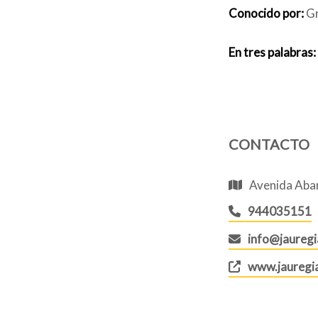
Conocido por:
Gr
En tres palabras:
CONTACTO
Avenida Aban
944035151
info@jaureg
www.jauregi