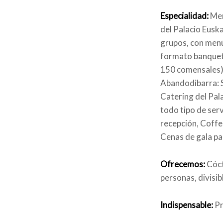
Especialidad:
Men
del Palacio Euska
grupos, con men
formato banquete
150 comensales) 
Abandodibarra: Si
Catering del Pal
todo tipo de ser
recepción, Coff
Cenas de gala pa
Ofrecemos:
Cóct
personas, divisi
Indispensable:
Pr