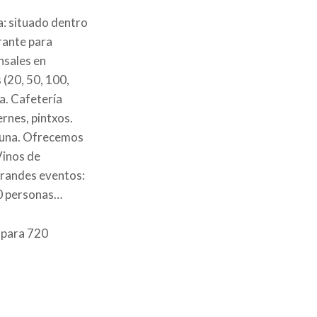
a: situado dentro
urante para
nsales en
(20, 50, 100,
a. Cafetería
ernes, pintxos.
lduna. Ofrecemos
Vinos de
Grandes eventos:
00 personas…
 para 720