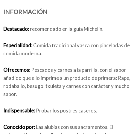
INFORMACIÓN
Quiénes somos
Destacado:
recomendado en la guía Michelín.
Especialidad:
Comida tradicional vasca con pinceladas de
Blog
comida moderna.
Ofrecemos:
Pescados y carnes a la parrilla, con el sabor
añadido que ello imprime a un producto de primera: Rape,
Añade tu negocio
rodaballo, besugo, txuleta y carnes con carácter y mucho
sabor.
Indispensable:
Probar los postres caseros.
Conocido por:
Las alubias con sus sacramentos. El