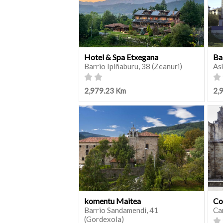
Hotel & Spa Etxegana
Ba
Barrio Ipiñaburu, 38 (Zeanuri)
As
2,979.23 Km
2,
komentu Maitea
Co
Barrio Sandamendi, 41
Ca
(Gordexola)