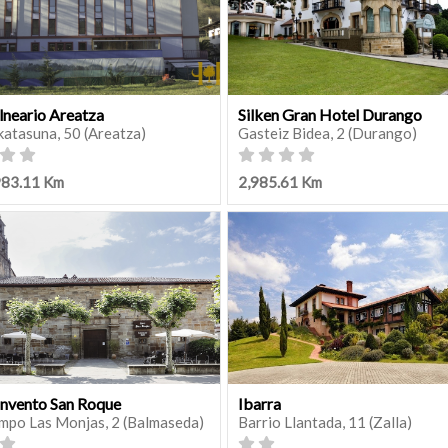
lneario Areatza
Silken Gran Hotel Durango
katasuna, 50 (Areatza)
Gasteiz Bidea, 2 (Durango)
983.11 Km
2,985.61 Km
nvento San Roque
Ibarra
mpo Las Monjas, 2 (Balmaseda)
Barrio Llantada, 11 (Zalla)