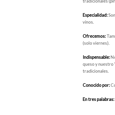
tradicionales (pi
Especialidad:
Som
vinos.
Ofrecemos:
Tamb
(solo viernes).
Indispensable:
No
queso y nuestro 
tradicionales.
Conocido por:
Co
En tres palabras: