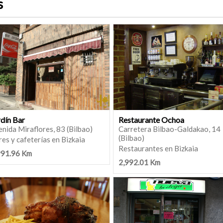
s
rdín Bar
Restaurante Ochoa
nida Miraflores, 83 (Bilbao)
Carretera Bilbao-Galdakao, 14
(Bilbao)
es y cafeterías en Bizkaia
Restaurantes en Bizkaia
991.96 Km
2,992.01 Km