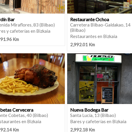
rdín Bar
Restaurante Ochoa
nida Miraflores, 83 (Bilbao)
Carretera Bilbao-Galdakao, 14
(Bilbao)
es y cafeterías en Bizkaia
Restaurantes en Bizkaia
991.96 Km
2,992.01 Km
betas Cervecera
Nueva Bodega Bar
nte Cobetas, 40 (Bilbao)
Santa Lucía, 13 (Bilbao)
staurantes en Bizkaia
Bares y cafeterías en Bizkaia
992.14 Km
2,992.18 Km