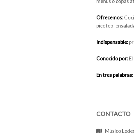
menús o copas a
Ofrecemos:
Coci
picoteo, ensalad
Indispensable:
pr
Conocido por:
El
En tres palabras:
CONTACTO
Músico Ledes