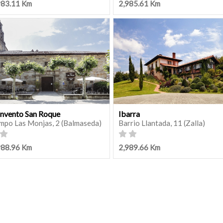
983.11 Km
2,985.61 Km
nvento San Roque
Ibarra
mpo Las Monjas, 2 (Balmaseda)
Barrio Llantada, 11 (Zalla)
988.96 Km
2,989.66 Km