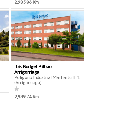
2,985.86 Km
Ibis Budget Bilbao
Arrigorriaga
Polígono Industrial Martiartu II, 1
(Arrigorriaga)
2,989.74 Km