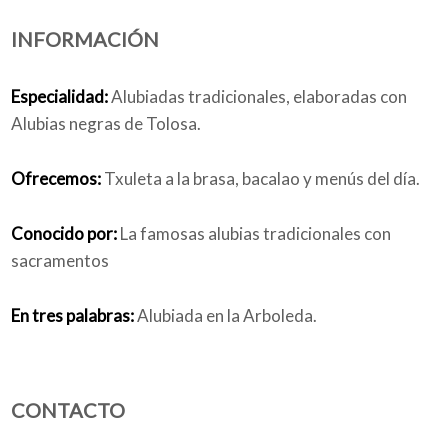
INFORMACIÓN
Quiénes somos
Especialidad:
Alubiadas tradicionales, elaboradas con
Alubias negras de Tolosa.
Blog
Ofrecemos:
Txuleta a la brasa, bacalao y menús del día.
Conocido por:
La famosas alubias tradicionales con
sacramentos
Añade tu negocio
En tres palabras:
Alubiada en la Arboleda.
CONTACTO