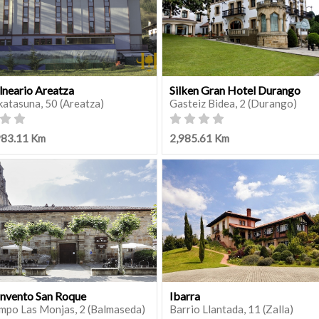
lneario Areatza
Silken Gran Hotel Durango
katasuna, 50 (Areatza)
Gasteiz Bidea, 2 (Durango)
983.11 Km
2,985.61 Km
nvento San Roque
Ibarra
mpo Las Monjas, 2 (Balmaseda)
Barrio Llantada, 11 (Zalla)