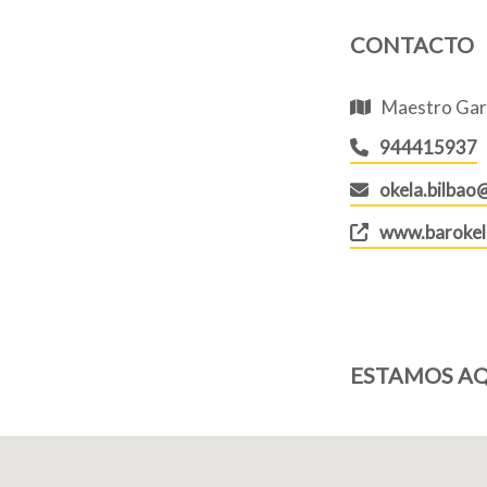
CONTACTO
Maestro Garc
944415937
okela.bilbao
www.barokel
ESTAMOS AQ