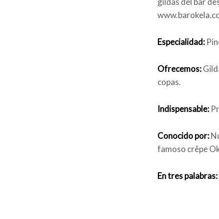
gildas del bar de
www.barokela.c
Especialidad:
Pin
Ofrecemos:
Gild
copas.
Indispensable:
Pr
Conocido por:
Nu
famoso crêpe Ok
En tres palabras: