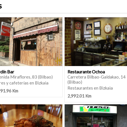
s
rdín Bar
Restaurante Ochoa
nida Miraflores, 83 (Bilbao)
Carretera Bilbao-Galdakao, 14
(Bilbao)
es y cafeterías en Bizkaia
Restaurantes en Bizkaia
991.96 Km
2,992.01 Km