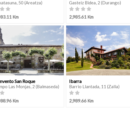
katasuna, 50 (Areatza)
Gasteiz Bidea, 2 (Durango)
983.11 Km
2,985.61 Km
nvento San Roque
Ibarra
mpo Las Monjas, 2 (Balmaseda)
Barrio Llantada, 11 (Zalla)
988.96 Km
2,989.66 Km