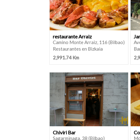
restaurante Arraiz
Ja
Camino Monte Arraiz, 116 (Bilbao)
Ave
Restaurantes en Bizkaia
Bar
2,991.74 Km
2,
Chiviri Bar
Co
Sagarminaga, 38 (Bilbao)
Mo