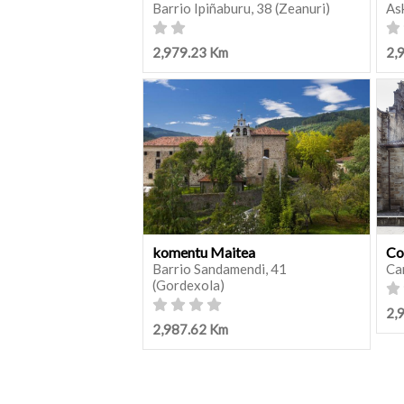
Barrio Ipiñaburu, 38 (Zeanuri)
As
2,979.23 Km
2,
komentu Maitea
Co
Barrio Sandamendi, 41
Ca
(Gordexola)
2,
2,987.62 Km