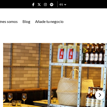
es
énes somos
Blog
Añade tu negocio