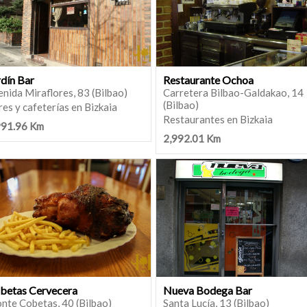
rdín Bar
Restaurante Ochoa
nida Miraflores, 83 (Bilbao)
Carretera Bilbao-Galdakao, 14
(Bilbao)
es y cafeterías en Bizkaia
Restaurantes en Bizkaia
991.96 Km
2,992.01 Km
betas Cervecera
Nueva Bodega Bar
nte Cobetas, 40 (Bilbao)
Santa Lucía, 13 (Bilbao)