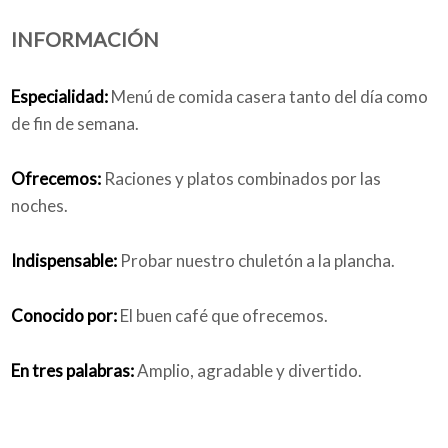
INFORMACIÓN
Quiénes somos
Especialidad:
Menú de comida casera tanto del día como
de fin de semana.
Blog
Ofrecemos:
Raciones y platos combinados por las
noches.
Indispensable:
Probar nuestro chuletón a la plancha.
Añade tu negocio
Conocido por:
El buen café que ofrecemos.
En tres palabras:
Amplio, agradable y divertido.