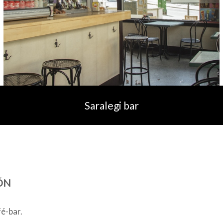
Saralegi bar
ÓN
é-bar.