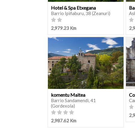
Hotel & Spa Etxegana
Ba
Barrio Ipiñaburu, 38 (Zeanuri)
As
2,979.23 Km
2,
komentu Maitea
Co
Barrio Sandamendi, 41
Ca
(Gordexola)
2,
2,987.62 Km