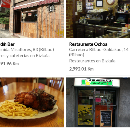
rdín Bar
Restaurante Ochoa
nida Miraflores, 83 (Bilbao)
Carretera Bilbao-Galdakao, 14
(Bilbao)
es y cafeterías en Bizkaia
Restaurantes en Bizkaia
991.96 Km
2,992.01 Km