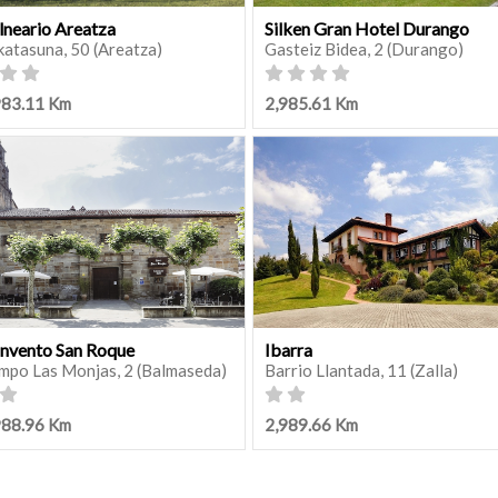
lneario Areatza
Silken Gran Hotel Durango
katasuna, 50 (Areatza)
Gasteiz Bidea, 2 (Durango)
983.11 Km
2,985.61 Km
nvento San Roque
Ibarra
mpo Las Monjas, 2 (Balmaseda)
Barrio Llantada, 11 (Zalla)
988.96 Km
2,989.66 Km