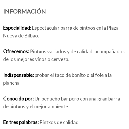
INFORMACIÓN
Quiénes somos
Especialidad:
Espectacular barra de pintxos en la Plaza
Nueva de Bilbao.
Blog
Ofrecemos:
Pintxos variados y de calidad, acompañados
de los mejores vinos o cerveza.
Indispensable:
probar el taco de bonito o el foie a la
Añade tu negocio
plancha
Conocido por:
Un pequeño bar pero con una gran barra
de pintxos y el mejor ambiente.
En tres palabras:
Pintxos de calidad