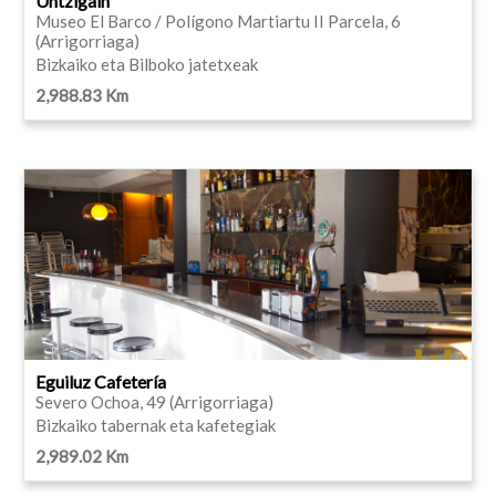
Untzigain
Museo El Barco / Polígono Martiartu II Parcela, 6
(Arrigorriaga)
Bizkaiko eta Bilboko jatetxeak
2,988.83 Km
Eguiluz Cafetería
Severo Ochoa, 49 (Arrigorriaga)
Bizkaiko tabernak eta kafetegiak
2,989.02 Km