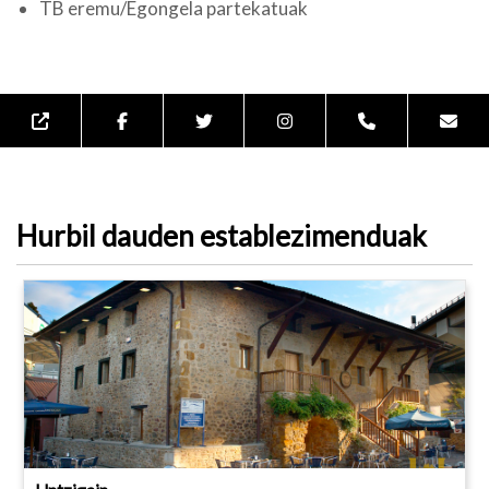
TB eremu/Egongela partekatuak
Hurbil dauden establezimenduak