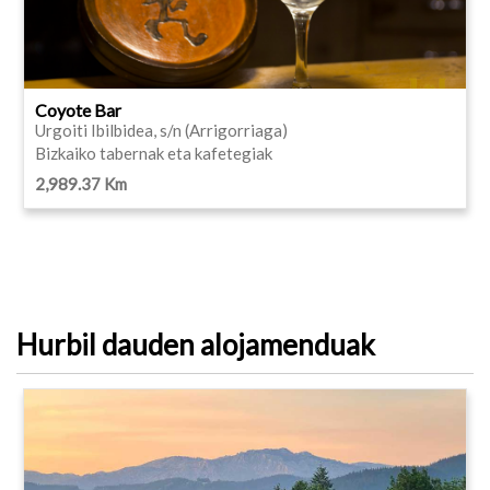
Coyote Bar
Urgoiti Ibilbidea, s/n (Arrigorriaga)
Bizkaiko tabernak eta kafetegiak
2,989.37 Km
Hurbil dauden alojamenduak