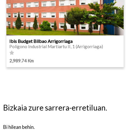
Ibis Budget Bilbao Arrigorriaga
Polígono Industrial Martiartu II, 1 (Arrigorriaga)
2,989.74 Km
Bizkaia zure sarrera-erretiluan.
Bi hilean behin.