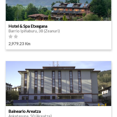
Hotel & Spa Etxegana
Barrio Ipiñaburu, 38 (Zeanuri)
2,979.23 Km
Balneario Areatza
Askatasuna, 50 (Areatza)