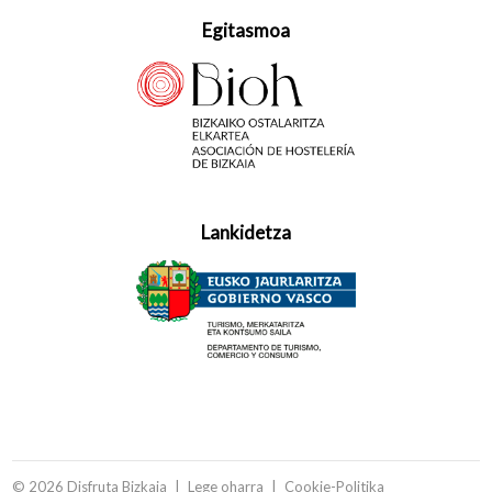
Egitasmoa
Lankidetza
© 2026 Disfruta Bizkaia
Lege oharra
Cookie-Politika