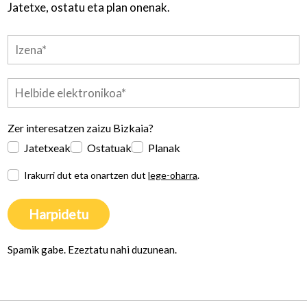
Jatetxe, ostatu eta plan onenak.
Zer interesatzen zaizu Bizkaia?
Jatetxeak
Ostatuak
Planak
Irakurri dut eta onartzen dut
lege-oharra
.
Harpidetu
Spamik gabe. Ezeztatu nahi duzunean.