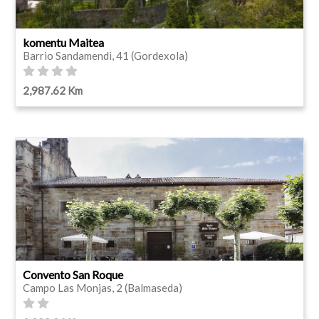
komentu Maitea
Barrio Sandamendi, 41 (Gordexola)
2,987.62 Km
Convento San Roque
Campo Las Monjas, 2 (Balmaseda)