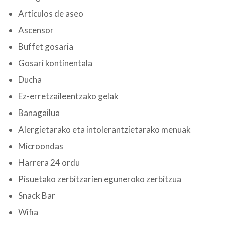
Artículos de aseo
Ascensor
Buffet gosaria
Gosari kontinentala
Ducha
Ez-erretzaileentzako gelak
Banagailua
Alergietarako eta intolerantzietarako menuak
Microondas
Harrera 24 ordu
Pisuetako zerbitzarien eguneroko zerbitzua
Snack Bar
Wifia