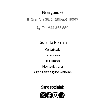
Non gaude?
Gran Vía 38, 2º (Bilbao) 48009
Tel:
944 356 660
Disfruta Bizkaia
Ostatuak
Jatetxeak
Turismoa
Nortzuk gara
Ager zaitez gure webean
Sare sozialak