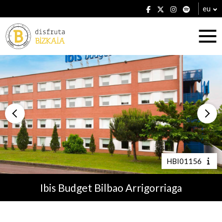
eu
Ostatuak
Jatetxeak
HBI01156
Ibis Budget Bilbao Arrigorriaga
Planak