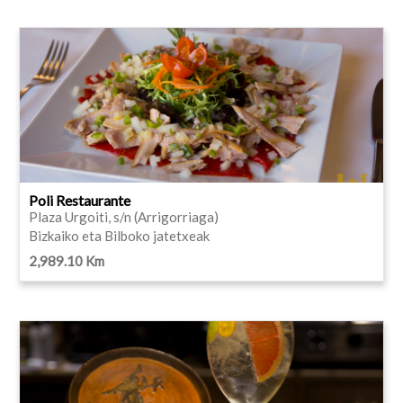
Poli Restaurante
Plaza Urgoiti, s/n (Arrigorriaga)
Bizkaiko eta Bilboko jatetxeak
2,989.10 Km