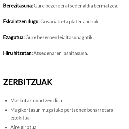
Berezitasuna:
Gure bezeroei atsedenaldia bermatzea.
Eskaintzen dugu:
Gosariak eta plater anitzak.
Ezagutua:
Gure bezeroen leialtasunagatik.
Hiru hitzetan:
Atsedenaren lasaitasuna.
ZERBITZUAK
Maskotak onartzen dira
Mugikortasun mugatuko pertsonen beharretara
egokitua
Aire girotua