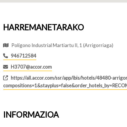
HARREMANETARAKO
Polígono Industrial Martiartu II, 1 (Arrigorriaga)
946712584
H3707@accor.com
https://all.accor.com/ssr/app/ibis/hotels/48480-arrigo
compositions=1&stayplus=false&order_hotels_by=REC
INFORMAZIOA