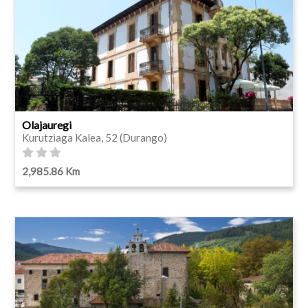
Olajauregi
Kurutziaga Kalea, 52 (Durango)
2,985.86 Km