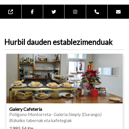
Hurbil dauden establezimenduak
Galery Cafetería
Polígono Montorreta- Galeria Simply (Durango)
Bizkaiko tabernak eta kafetegiak
2,985.54 Km