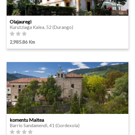
Olajauregi
Kurutziaga Kalea, 52 (Durango)
2,985.86 Km
komentu Maitea
Barrio Sandamendi, 41 (Gordexola)