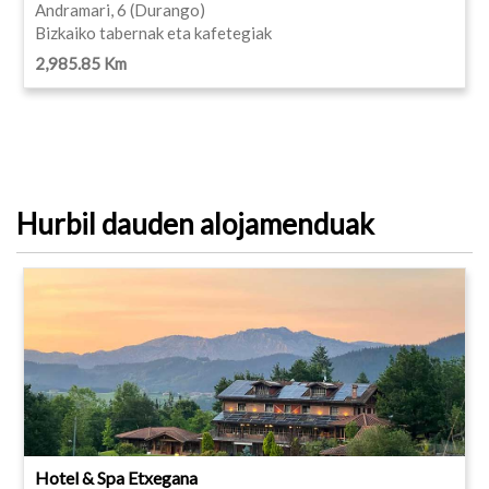
Andramari, 6 (Durango)
Bizkaiko tabernak eta kafetegiak
2,985.85 Km
Hurbil dauden alojamenduak
Hotel & Spa Etxegana