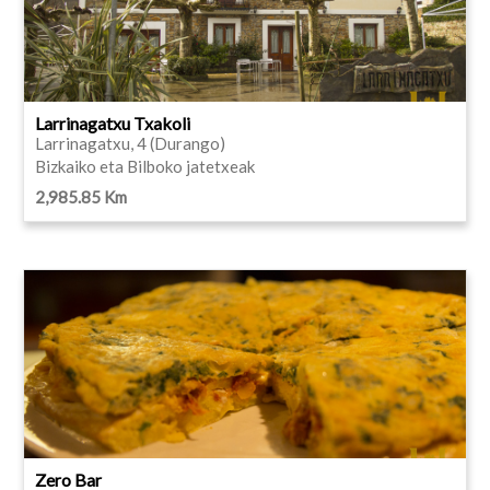
Larrinagatxu Txakoli
Larrinagatxu, 4 (Durango)
Bizkaiko eta Bilboko jatetxeak
2,985.85 Km
Zero Bar