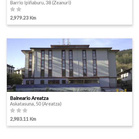
Barrio Ipiñaburu, 38 (Zeanuri)
2,979.23 Km
Balneario Areatza
Askatasuna, 50 (Areatza)
2,983.11 Km