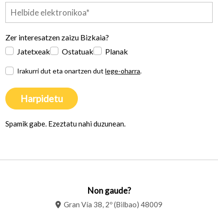
Zer interesatzen zaizu Bizkaia?
Jatetxeak
Ostatuak
Planak
Irakurri dut eta onartzen dut
lege-oharra
.
Harpidetu
Spamik gabe. Ezeztatu nahi duzunean.
Non gaude?
Gran Vía 38, 2º (Bilbao) 48009