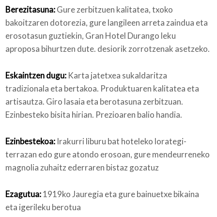
Berezitasuna:
Gure zerbitzuen kalitatea, txoko
bakoitzaren dotorezia, gure langileen arreta zaindua eta
erosotasun guztiekin, Gran Hotel Durango leku
aproposa bihurtzen dute. desiorik zorrotzenak asetzeko.
Eskaintzen dugu:
Karta jatetxea sukaldaritza
tradizionala eta bertakoa. Produktuaren kalitatea eta
artisautza. Giro lasaia eta berotasuna zerbitzuan.
Ezinbesteko bisita hirian. Prezioaren balio handia.
Ezinbestekoa:
Irakurri liburu bat hoteleko lorategi-
terrazan edo gure atondo erosoan, gure mendeurreneko
magnolia zuhaitz ederraren bistaz gozatuz
Ezagutua:
1919ko Jauregia eta gure bainuetxe bikaina
eta igerileku berotua