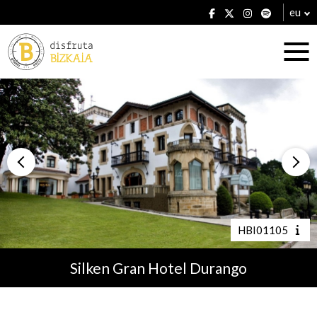
eu
Ostatuak
Jatetxeak
HBI01105
Silken Gran Hotel Durango
Planak