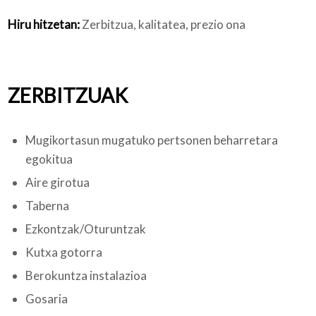
Hiru hitzetan:
Zerbitzua, kalitatea, prezio ona
ZERBITZUAK
Mugikortasun mugatuko pertsonen beharretara
egokitua
Aire girotua
Taberna
Ezkontzak/Oturuntzak
Kutxa gotorra
Berokuntza instalazioa
Gosaria