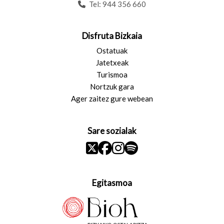
Tel:
944 356 660
Disfruta Bizkaia
Ostatuak
Jatetxeak
Turismoa
Nortzuk gara
Ager zaitez gure webean
Sare sozialak
Egitasmoa