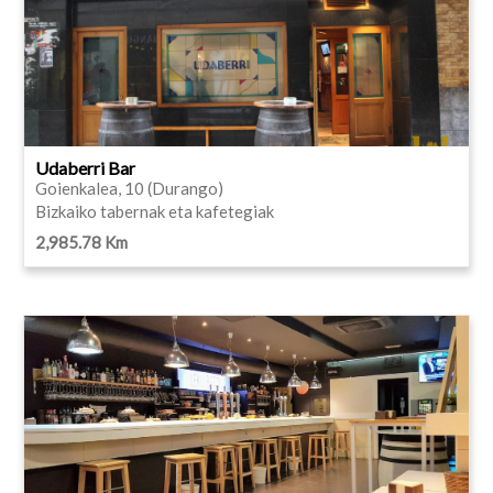
Udaberri Bar
Goienkalea, 10 (Durango)
Bizkaiko tabernak eta kafetegiak
2,985.78 Km