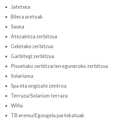
Jatetxea
Bilera aretoak
Sauna
Atezaintza zerbitzua
Geletako zerbitzua
Garbitegi zerbitzua
Pisuetako zerbitzarien eguneroko zerbitzua
Solariuma
Spa eta ongizate zentroa
Terraza/Solarium terraza
Wifia
TB eremu/Egongela partekatuak