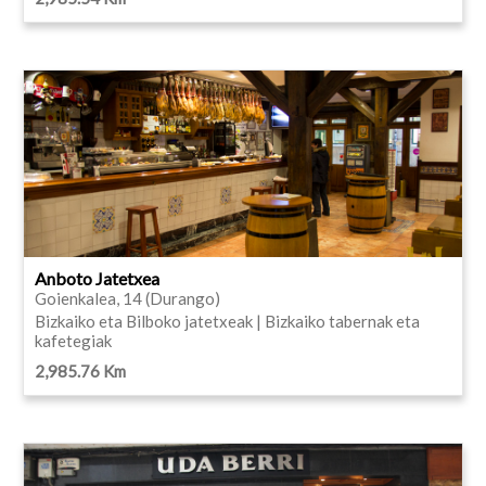
Anboto Jatetxea
Goienkalea, 14 (Durango)
Bizkaiko eta Bilboko jatetxeak | Bizkaiko tabernak eta
kafetegiak
2,985.76 Km