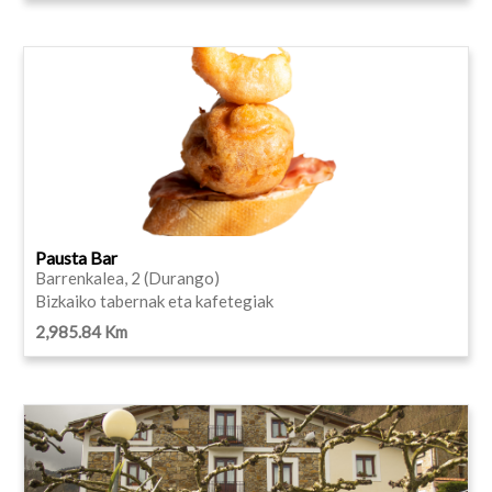
Pausta Bar
Barrenkalea, 2 (Durango)
Bizkaiko tabernak eta kafetegiak
2,985.84 Km