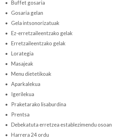
Buffet gosaria
Gosaria gelan
Gela intsonorizatuak
Ez-erretzaileentzako gelak
Erretzaileentzako gelak
Lorategia
Masajeak
Menu dietetikoak
Aparkalekua
Igerilekua
Praketarako lisaburdina
Prentsa
Debekatuta erretzea establezimendu osoan
Harrera 24 ordu