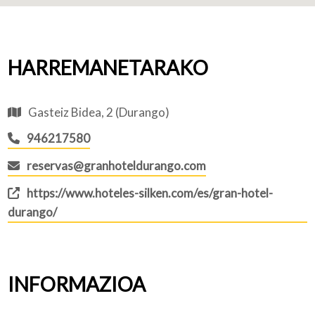
HARREMANETARAKO
Gasteiz Bidea, 2 (Durango)
946217580
reservas@granhoteldurango.com
https://www.hoteles-silken.com/es/gran-hotel-
durango/
INFORMAZIOA