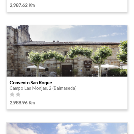
2,987.62 Km
Convento San Roque
Campo Las Monjas, 2 (Balmaseda)
2,988.96 Km