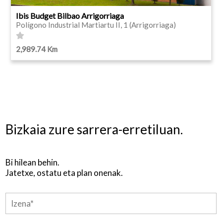
Ibis Budget Bilbao Arrigorriaga
Polígono Industrial Martiartu II, 1 (Arrigorriaga)
2,989.74 Km
Bizkaia zure sarrera-erretiluan.
Bi hilean behin.
Jatetxe, ostatu eta plan onenak.