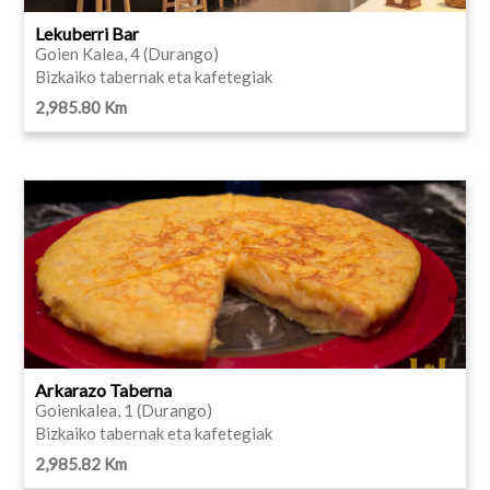
Lekuberri Bar
Goien Kalea, 4 (Durango)
Bizkaiko tabernak eta kafetegiak
2,985.80 Km
Arkarazo Taberna
Goienkalea, 1 (Durango)
Bizkaiko tabernak eta kafetegiak
2,985.82 Km