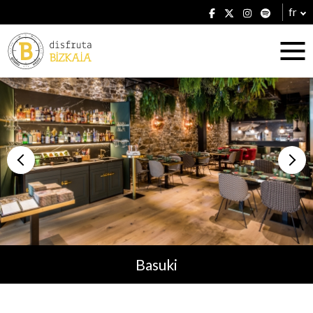
fr
Hébergement
Établissements
Basuki
Plans