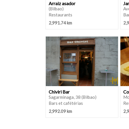
Arraiz asador
Ja
(Bilbao)
Ave
Restaurants
Bar
2,991.74 km
2,
Chiviri Bar
Co
Sagarminaga, 38 (Bilbao)
Mo
Bars et cafétérias
Re
2,992.09 km
2,