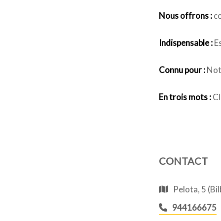
Nous offrons :
co
Indispensable :
Es
Connu pour :
Notr
En trois mots :
Cl
CONTACT
Pelota, 5 (Bi
944166675