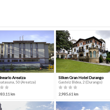
lneario Areatza
Silken Gran Hotel Durango
katasuna, 50 (Areatza)
Gasteiz Bidea, 2 (Durango)
983.11 km
2,985.61 km