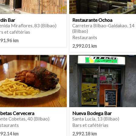
rdín Bar
Restaurante Ochoa
nida Miraflores, 83 (Bilbao)
Carretera Bilbao-Galdakao, 14
(Bilbao)
s et cafétérias
Restaurants
991.96 km
2,992.01 km
betas Cervecera
Nueva Bodega Bar
nte Cobetas, 40 (Bilbao)
Santa Lucía, 13 (Bilbao)
staurants
Bars et cafétérias
992.14 km
2,992.18 km