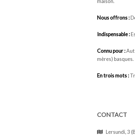
maison.
Nous offrons :
Dé
Indispensable :
Es
Connu pour :
Auth
mères) basques.
En trois mots :
Tr
CONTACT
Lersundi, 3 (