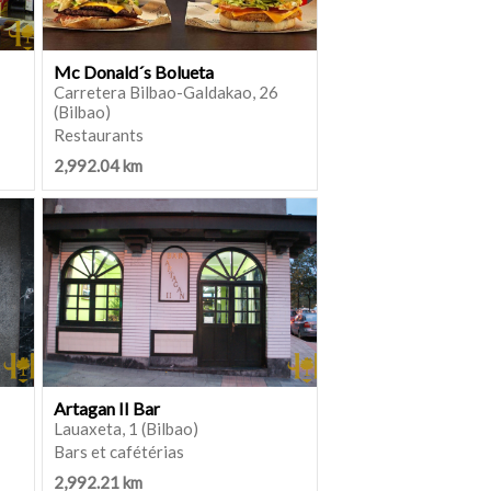
Mc Donald´s Bolueta
Carretera Bilbao-Galdakao, 26
(Bilbao)
Restaurants
2,992.04 km
Artagan II Bar
Lauaxeta, 1 (Bilbao)
Bars et cafétérias
2,992.21 km