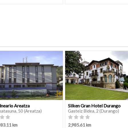
lneario Areatza
Silken Gran Hotel Durango
katasuna, 50 (Areatza)
Gasteiz Bidea, 2 (Durango)
983.11 km
2,985.61 km