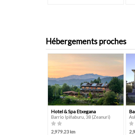
Hébergements proches
Hotel & Spa Etxegana
Ba
Barrio Ipiñaburu, 38 (Zeanuri)
As
2,979.23 km
2,