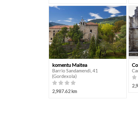
komentu Maitea
Co
Barrio Sandamendi, 41
Ca
(Gordexola)
2,
2,987.62 km