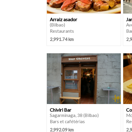
Arraiz asador
Ja
(Bilbao)
Ave
Restaurants
Bar
2,991.74 km
2,
Chiviri Bar
Co
Sagarminaga, 38 (Bilbao)
Mo
Bars et cafétérias
Re
2,992.09 km
2,