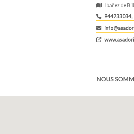
Ibañez de Bil
944233034,
info@asador
www.asadori
NOUS SOMME