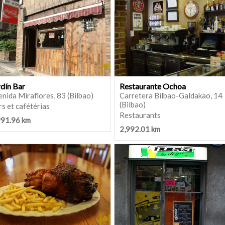
rdín Bar
Restaurante Ochoa
nida Miraflores, 83 (Bilbao)
Carretera Bilbao-Galdakao, 14
(Bilbao)
s et cafétérias
Restaurants
991.96 km
2,992.01 km