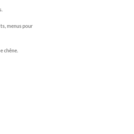
s.
rts, menus pour
de chêne.