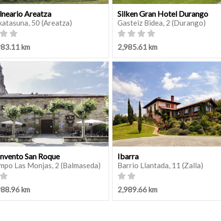
lneario Areatza
Silken Gran Hotel Durango
katasuna, 50 (Areatza)
Gasteiz Bidea, 2 (Durango)
983.11 km
2,985.61 km
nvento San Roque
Ibarra
mpo Las Monjas, 2 (Balmaseda)
Barrio Llantada, 11 (Zalla)
988.96 km
2,989.66 km