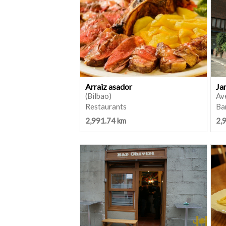
Arraiz asador
Ja
(Bilbao)
Ave
Restaurants
Bar
2,991.74 km
2,