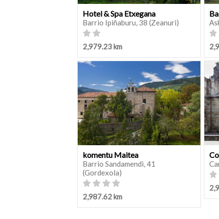
Hotel & Spa Etxegana
Ba
Barrio Ipiñaburu, 38 (Zeanuri)
As
2,979.23 km
2,
komentu Maitea
Co
Barrio Sandamendi, 41
Ca
(Gordexola)
2,
2,987.62 km