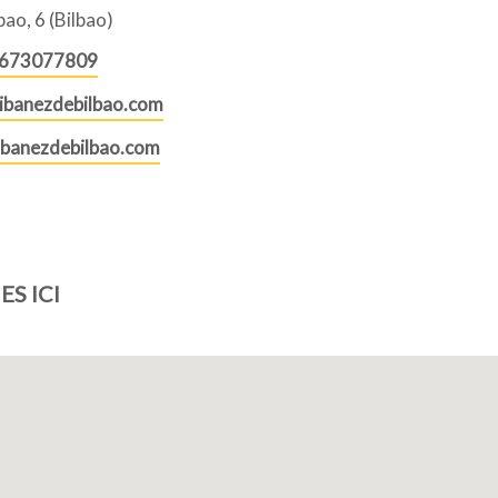
bao, 6 (Bilbao)
 673077809
ibanezdebilbao.com
banezdebilbao.com
S ICI