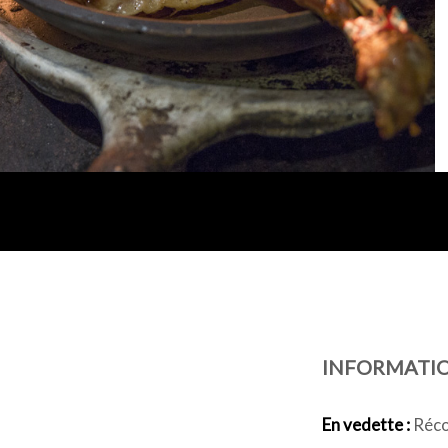
INFORMATI
En vedette :
Récom