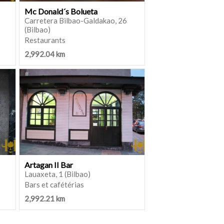
Mc Donald´s Bolueta
Carretera Bilbao-Galdakao, 26
(Bilbao)
Restaurants
2,992.04 km
Artagan II Bar
Lauaxeta, 1 (Bilbao)
Bars et cafétérias
2,992.21 km