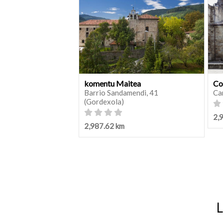
komentu Maitea
Co
Barrio Sandamendi, 41
Ca
(Gordexola)
2,
2,987.62 km
L