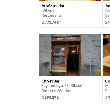
Arraiz asador
Ja
(Bilbao)
Ave
Restaurants
Bar
2,991.74 km
2,
Chiviri Bar
Co
Sagarminaga, 38 (Bilbao)
Mo
Bars et cafétérias
Re
2,992.09 km
2,