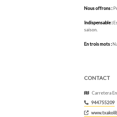
Nous offrons :
Pr
Indispensable :
Es
saison.
En trois mots :
Na
CONTACT
Carretera En
944755209
www.txakolib