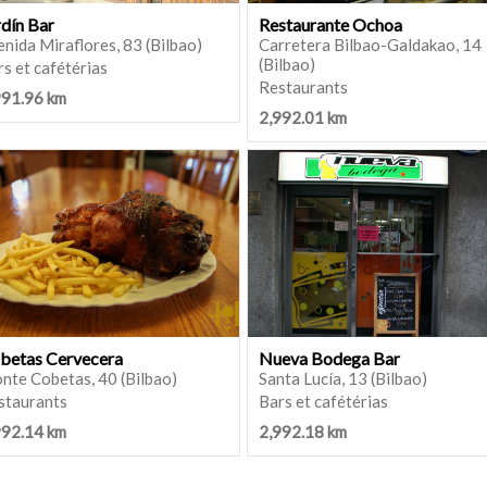
rdín Bar
Restaurante Ochoa
nida Miraflores, 83 (Bilbao)
Carretera Bilbao-Galdakao, 14
(Bilbao)
s et cafétérias
Restaurants
991.96 km
2,992.01 km
betas Cervecera
Nueva Bodega Bar
nte Cobetas, 40 (Bilbao)
Santa Lucía, 13 (Bilbao)
staurants
Bars et cafétérias
992.14 km
2,992.18 km