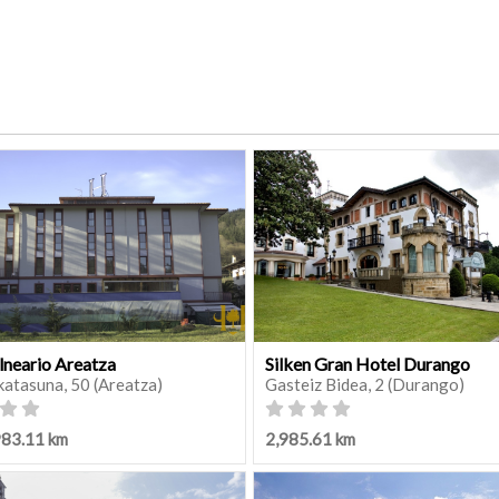
lneario Areatza
Silken Gran Hotel Durango
katasuna, 50 (Areatza)
Gasteiz Bidea, 2 (Durango)
983.11 km
2,985.61 km