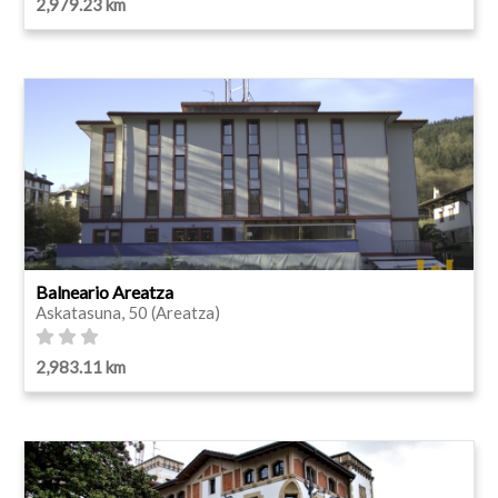
2,979.23 km
Balneario Areatza
Askatasuna, 50 (Areatza)
2,983.11 km