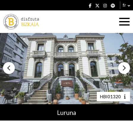
fr
Hébergement
Établissements
HBI01320
Luruna
Plans