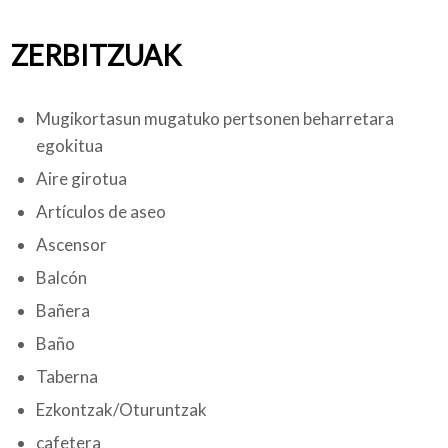
ZERBITZUAK
Mugikortasun mugatuko pertsonen beharretara
egokitua
Aire girotua
Artículos de aseo
Ascensor
Balcón
Bañera
Baño
Taberna
Ezkontzak/Oturuntzak
cafetera