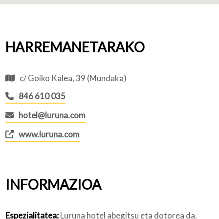
HARREMANETARAKO
c/ Goiko Kalea, 39 (Mundaka)
846 610 035
hotel@luruna.com
www.luruna.com
INFORMAZIOA
Espezialitatea:
Luruna hotel abegitsu eta dotorea da.