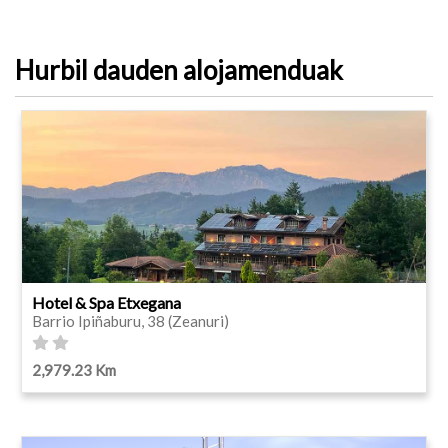
Hurbil dauden alojamenduak
Hotel & Spa Etxegana
Barrio Ipiñaburu, 38 (Zeanuri)
2,979.23 Km