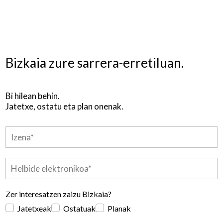
Bizkaia zure sarrera-erretiluan.
Bi hilean behin.
Jatetxe, ostatu eta plan onenak.
Zer interesatzen zaizu Bizkaia?
Jatetxeak
Ostatuak
Planak