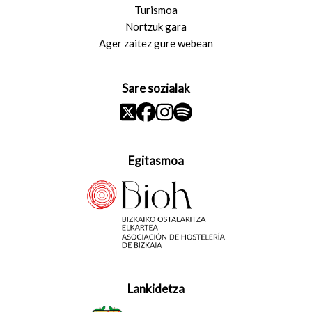
Turismoa
Nortzuk gara
Ager zaitez gure webean
Sare sozialak
Egitasmoa
Lankidetza