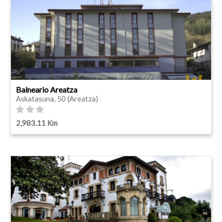
Balneario Areatza
Askatasuna, 50 (Areatza)
2,983.11 Km