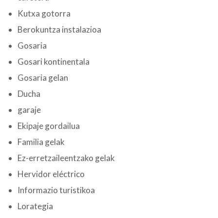
Kutxa gotorra
Berokuntza instalazioa
Gosaria
Gosari kontinentala
Gosaria gelan
Ducha
garaje
Ekipaje gordailua
Familia gelak
Ez-erretzaileentzako gelak
Hervidor eléctrico
Informazio turistikoa
Lorategia