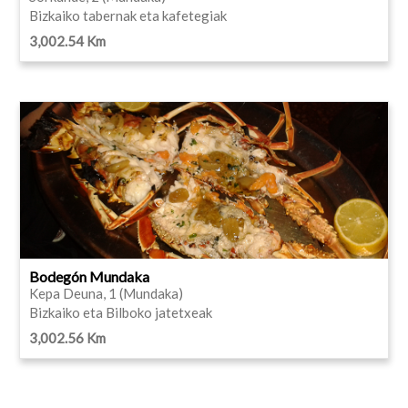
Bizkaiko tabernak eta kafetegiak
3,002.54 Km
Bodegón Mundaka
Kepa Deuna, 1 (Mundaka)
Bizkaiko eta Bilboko jatetxeak
3,002.56 Km