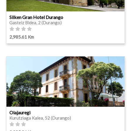
Silken Gran Hotel Durango
Gasteiz Bidea, 2 (Durango)
2,985.61 Km
Olajauregi
Kurutziaga Kalea, 52 (Durango)