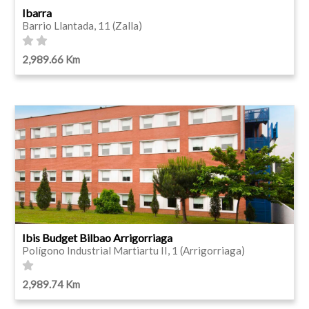
Ibarra
Barrio Llantada, 11 (Zalla)
2,989.66 Km
Ibis Budget Bilbao Arrigorriaga
Polígono Industrial Martiartu II, 1 (Arrigorriaga)
2,989.74 Km