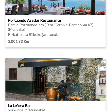
Portuondo Asador Restaurante
Barrio Portuondo, s/n (Ctra. Gernika-Bermeo km.47)
(Mundaka)
Bizkaiko eta Bilboko jatetxeak
3,001.93 Km
La Leñera Bar
Sorkunde, 2 (Mundaka)