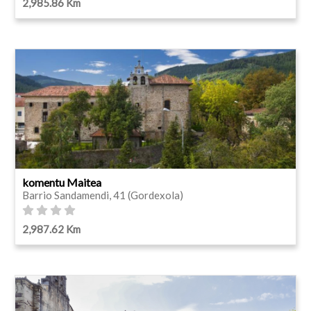
2,985.86 Km
komentu Maitea
Barrio Sandamendi, 41 (Gordexola)
2,987.62 Km