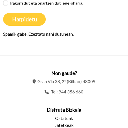
Irakurri dut eta onartzen dut
lege-oharra
.
Harpidetu
Spamik gabe. Ezeztatu nahi duzunean.
Non gaude?
Gran Vía 38, 2º (Bilbao) 48009
Tel:
944 356 660
Disfruta Bizkaia
Ostatuak
Jatetxeak