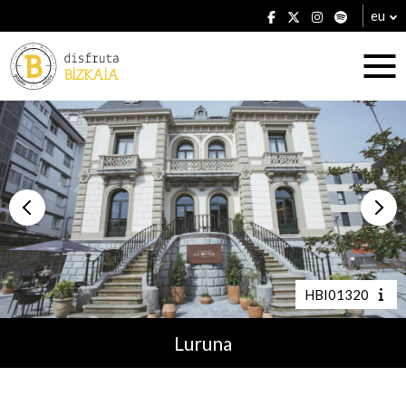
eu
Ostatuak
Jatetxeak
HBI01320
Luruna
Planak