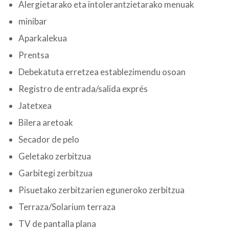
Alergietarako eta intolerantzietarako menuak
minibar
Aparkalekua
Prentsa
Debekatuta erretzea establezimendu osoan
Registro de entrada/salida exprés
Jatetxea
Bilera aretoak
Secador de pelo
Geletako zerbitzua
Garbitegi zerbitzua
Pisuetako zerbitzarien eguneroko zerbitzua
Terraza/Solarium terraza
TV de pantalla plana