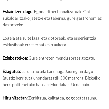
Eskaintzen dugu:
Egonaldi pertsonalizatuak. Goi-
sukaldaritzako jatetxe eta taberna, gure gastronomiaz
dastatzeko.
Logela eta suite lasai eta dotoreak, eta esperientzia
esklusiboak erreserbatzeko aukera.
Ezinbestekoa:
Gure entretenimendu sortez gozatu.
Ezagutua:
Luruna hotela Larrinaga Jauregian dago
(guztiz berrituta), hondartzatik 300 metrora. Bizkaiko
herri politenetako batean: Mundakan, Urdaibain.
Hiru hitzetan:
Zerbitzua, kalitatea, gogobetetasuna.