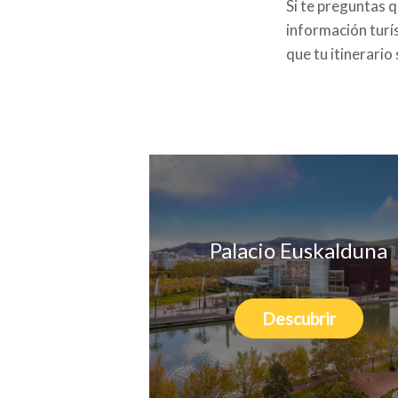
Si te preguntas q
información turí
que tu itinerario
Palacio Euskalduna
Descubrir