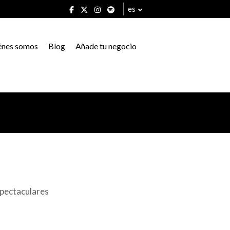
es
énes somos
Blog
Añade tu negocio
espectaculares