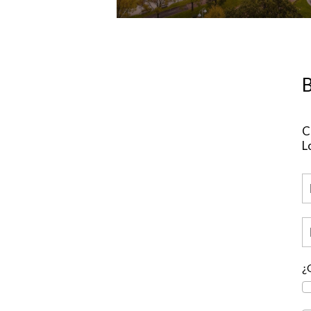
B
C
L
¿