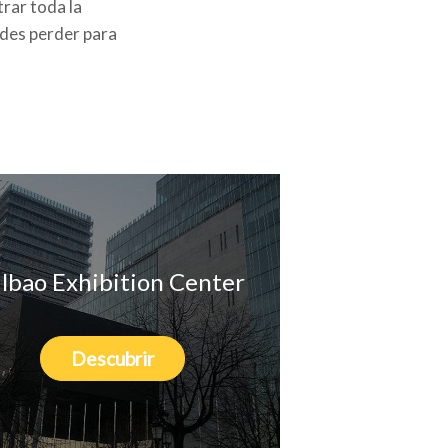
trar toda la
edes perder para
ilbao Exhibition Center
Descubrir