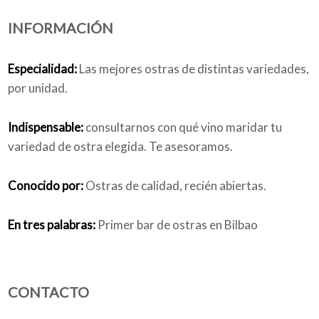
INFORMACIÓN
Quiénes somos
Especialidad:
Las mejores ostras de distintas variedades,
por unidad.
Blog
Indispensable:
consultarnos con qué vino maridar tu
variedad de ostra elegida. Te asesoramos.
Conocido por:
Ostras de calidad, recién abiertas.
Añade tu negocio
En tres palabras:
Primer bar de ostras en Bilbao
CONTACTO