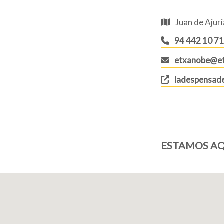
Juan de Ajuri
94 442 10 71
etxanobe@e
ladespensad
ESTAMOS AQ