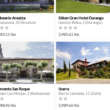
lneario Areatza
Silken Gran Hotel Durango
katasuna, 50 (Areatza)
Gasteiz Bidea, 2 (Durango)
983.11 Km
2,985.61 Km
nvento San Roque
Ibarra
mpo Las Monjas, 2 (Balmaseda)
Barrio Llantada, 11 (Zalla)
988.96 Km
2,989.66 Km