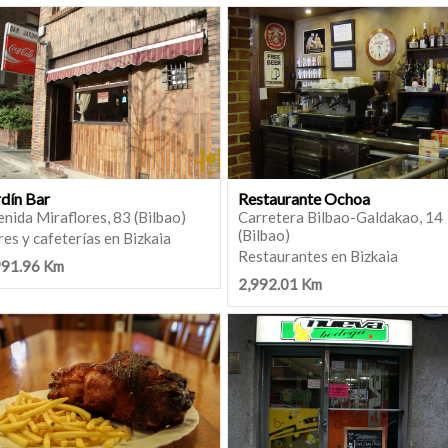
rdín Bar
Restaurante Ochoa
nida Miraflores, 83 (Bilbao)
Carretera Bilbao-Galdakao, 14
(Bilbao)
es y cafeterías en Bizkaia
Restaurantes en Bizkaia
991.96 Km
2,992.01 Km