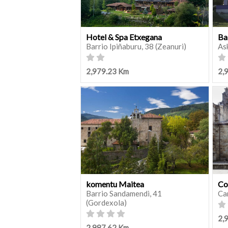
Hotel & Spa Etxegana
Ba
Barrio Ipiñaburu, 38 (Zeanuri)
As
2,979.23 Km
2,
komentu Maitea
Co
Barrio Sandamendi, 41
Ca
(Gordexola)
2,
2,987.62 Km