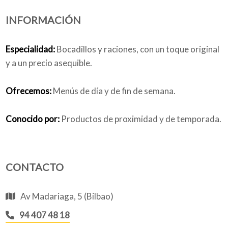
INFORMACIÓN
Quiénes somos
Especialidad:
Bocadillos y raciones, con un toque original
y a un precio asequible.
Blog
Ofrecemos:
Menús de día y de fin de semana.
Conocido por:
Productos de proximidad y de temporada.
Añade tu negocio
CONTACTO
Av Madariaga, 5 (Bilbao)
94 407 48 18