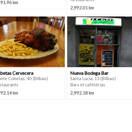
991.96 km
2,992.01 km
betas Cervecera
Nueva Bodega Bar
nte Cobetas, 40 (Bilbao)
Santa Lucía, 13 (Bilbao)
staurants
Bars et cafétérias
992.14 km
2,992.18 km