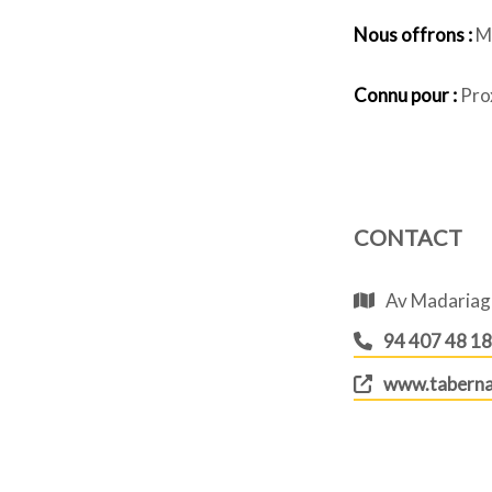
Nous offrons :
Me
Connu pour :
Prox
CONTACT
Av Madariaga
94 407 48 18
www.tabern