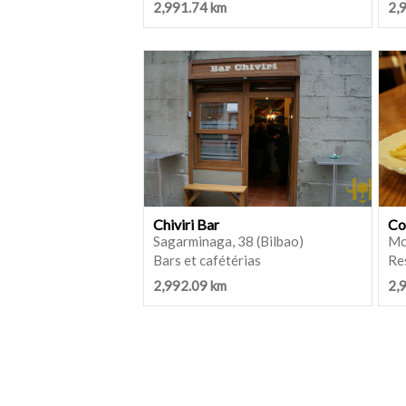
2,991.74 km
2,
Chiviri Bar
Co
Sagarminaga, 38 (Bilbao)
Mo
Bars et cafétérias
Re
2,992.09 km
2,