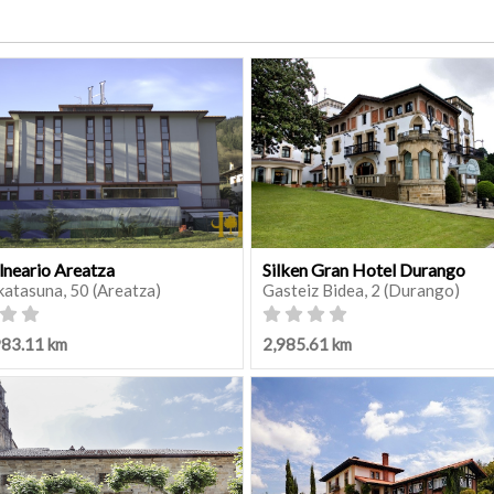
lneario Areatza
Silken Gran Hotel Durango
katasuna, 50 (Areatza)
Gasteiz Bidea, 2 (Durango)
983.11 km
2,985.61 km