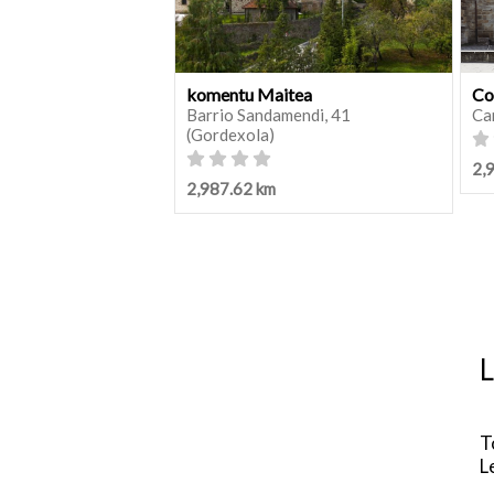
komentu Maitea
Co
Barrio Sandamendi, 41
Ca
(Gordexola)
2,
2,987.62 km
L
T
L