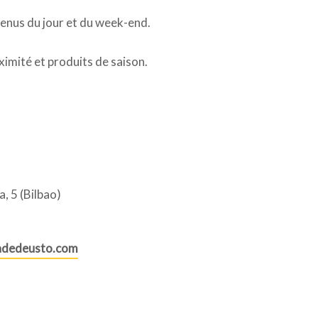
nus du jour et du week-end.
imité et produits de saison.
, 5 (Bilbao)
adedeusto.com