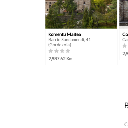
komentu Maitea
Co
Barrio Sandamendi, 41
Ca
(Gordexola)
2,
2,987.62 Km
B
C