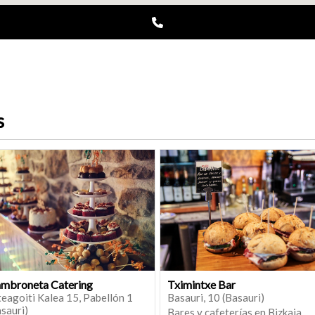
s
mbroneta Catering
Tximintxe Bar
eagoiti Kalea 15, Pabellón 1
Basauri, 10 (Basauri)
sauri)
Bares y cafeterías en Bizkaia