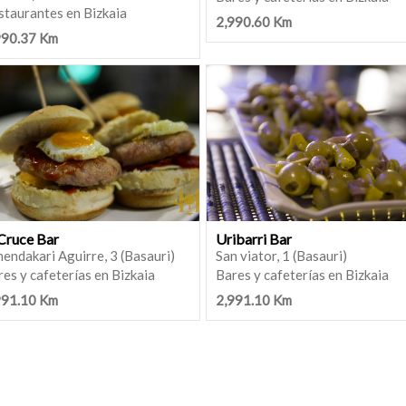
staurantes en Bizkaia
2,990.60 Km
990.37 Km
 Cruce Bar
Uribarri Bar
endakari Aguirre, 3 (Basauri)
San viator, 1 (Basauri)
es y cafeterías en Bizkaia
Bares y cafeterías en Bizkaia
991.10 Km
2,991.10 Km