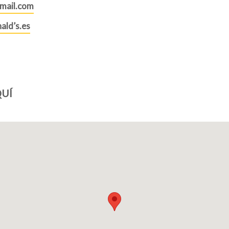
mail.com
ld’s.es
UÍ