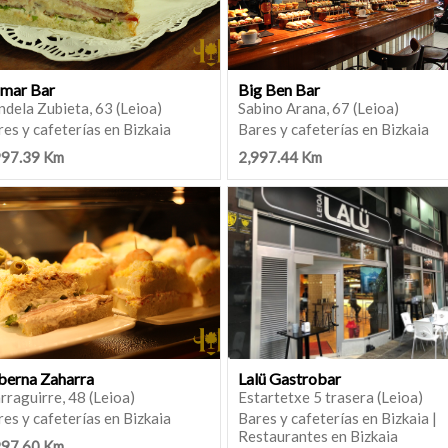
amar Bar
Big Ben Bar
dela Zubieta, 63 (Leioa)
Sabino Arana, 67 (Leioa)
es y cafeterías en Bizkaia
Bares y cafeterías en Bizkaia
997.39 Km
2,997.44 Km
berna Zaharra
Lalü Gastrobar
rraguirre, 48 (Leioa)
Estartetxe 5 trasera (Leioa)
es y cafeterías en Bizkaia
Bares y cafeterías en Bizkaia |
Restaurantes en Bizkaia
997.60 Km