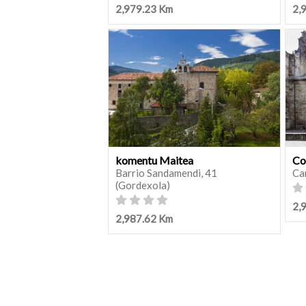
2,979.23 Km
2,
komentu Maitea
Co
Barrio Sandamendi, 41
Ca
(Gordexola)
2,
2,987.62 Km