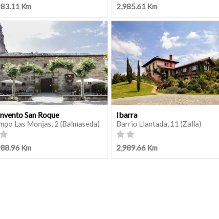
983.11 Km
2,985.61 Km
nvento San Roque
Ibarra
mpo Las Monjas, 2 (Balmaseda)
Barrio Llantada, 11 (Zalla)
988.96 Km
2,989.66 Km