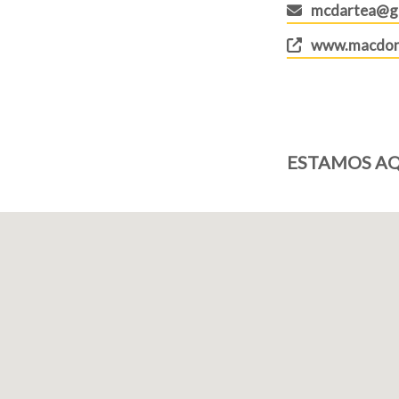
mcdartea@g
www.macdona
ESTAMOS AQ