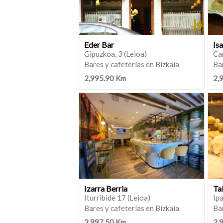
Eder Bar
Is
Gipuzkoa, 3 (Leioa)
Can
Bares y cafeterías en Bizkaia
Bar
2,995.90 Km
2,
Izarra Berria
Ta
Iturribide 17 (Leioa)
Ipa
Bares y cafeterías en Bizkaia
Bar
2,997.50 Km
2,