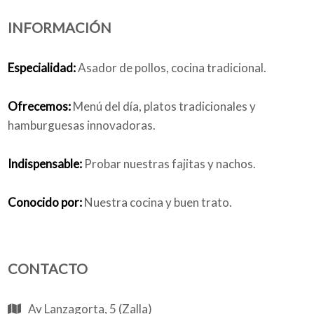
INFORMACIÓN
Quiénes somos
Especialidad:
Asador de pollos, cocina tradicional.
Ofrecemos:
Menú del día, platos tradicionales y
Blog
hamburguesas innovadoras.
Indispensable:
Probar nuestras fajitas y nachos.
Añade tu negocio
Conocido por:
Nuestra cocina y buen trato.
CONTACTO
Av Lanzagorta, 5 (Zalla)