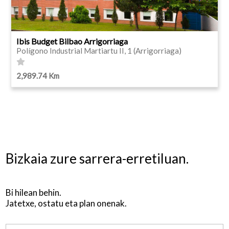
Ibis Budget Bilbao Arrigorriaga
Polígono Industrial Martiartu II, 1 (Arrigorriaga)
2,989.74 Km
Bizkaia zure sarrera-erretiluan.
Bi hilean behin.
Jatetxe, ostatu eta plan onenak.