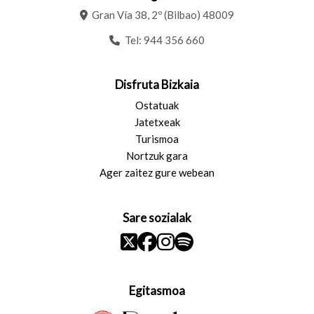
Gran Vía 38, 2º (Bilbao) 48009
Tel:
944 356 660
Disfruta Bizkaia
Ostatuak
Jatetxeak
Turismoa
Nortzuk gara
Ager zaitez gure webean
Sare sozialak
Egitasmoa