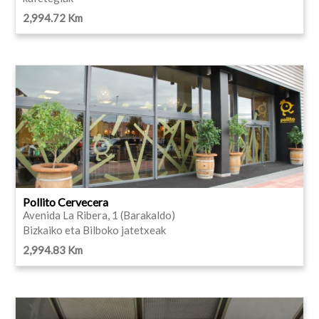
2,994.72 Km
Pollito Cervecera
Avenida La Ribera, 1 (Barakaldo)
Bizkaiko eta Bilboko jatetxeak
2,994.83 Km