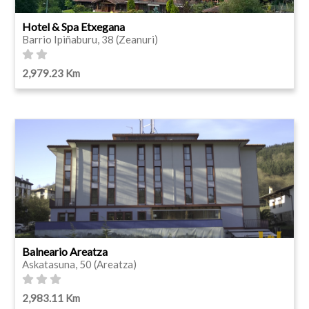
Hotel & Spa Etxegana
Barrio Ipiñaburu, 38 (Zeanuri)
2,979.23 Km
Balneario Areatza
Askatasuna, 50 (Areatza)
2,983.11 Km