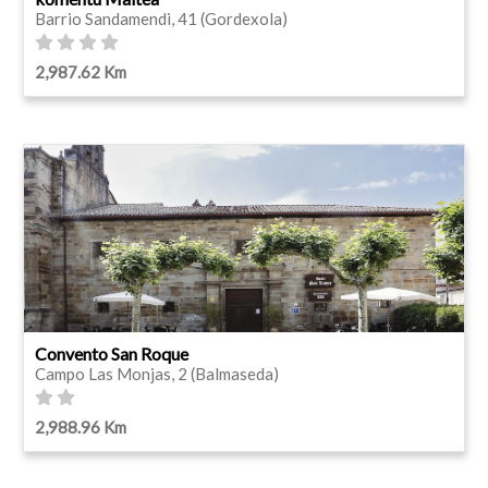
Barrio Sandamendi, 41 (Gordexola)
2,987.62 Km
Convento San Roque
Campo Las Monjas, 2 (Balmaseda)
2,988.96 Km