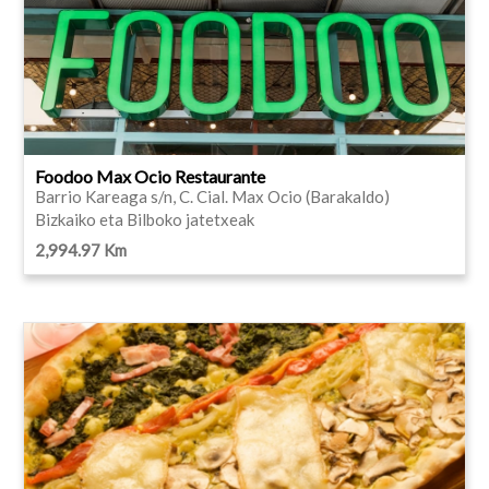
Foodoo Max Ocio Restaurante
Barrio Kareaga s/n, C. Cial. Max Ocio (Barakaldo)
Bizkaiko eta Bilboko jatetxeak
2,994.97 Km