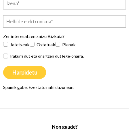
Zer interesatzen zaizu Bizkaia?
Jatetxeak
Ostatuak
Planak
Irakurri dut eta onartzen dut
lege-oharra
.
Harpidetu
Spamik gabe. Ezeztatu nahi duzunean.
Non gaude?