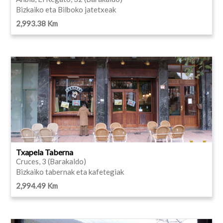
Bizkaiko eta Bilboko jatetxeak
2,993.38 Km
Txapela Taberna
Cruces, 3 (Barakaldo)
Bizkaiko tabernak eta kafetegiak
2,994.49 Km