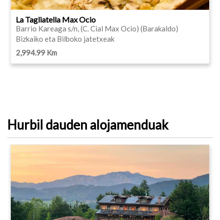
La Tagliatella Max Ocio
Barrio Kareaga s/n, (C. Cial Max Ocio) (Barakaldo)
Bizkaiko eta Bilboko jatetxeak
2,994.99 Km
Hurbil dauden alojamenduak