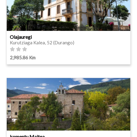
Olajauregi
Kurutziaga Kalea, 52 (Durango)
2,985.86 Km
komentu Maitea