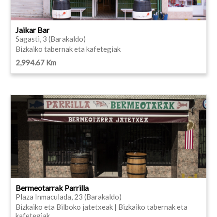
Jaikar Bar
Sagasti, 3 (Barakaldo)
Bizkaiko tabernak eta kafetegiak
2,994.67 Km
Bermeotarrak Parrilla
Plaza Inmaculada, 23 (Barakaldo)
Bizkaiko eta Bilboko jatetxeak | Bizkaiko tabernak eta
kafetegiak