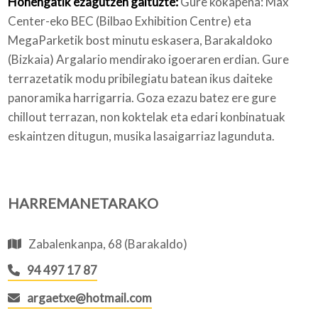
Honengatik ezagutzen gaituzte:
Gure kokapena: Max
Center-eko BEC (Bilbao Exhibition Centre) eta
MegaParketik bost minutu eskasera, Barakaldoko
(Bizkaia) Argalario mendirako igoeraren erdian. Gure
terrazetatik modu pribilegiatu batean ikus daiteke
panoramika harrigarria. Goza ezazu batez ere gure
chillout terrazan, non koktelak eta edari konbinatuak
eskaintzen ditugun, musika lasaigarriaz lagunduta.
HARREMANETARAKO
Zabalenkanpa, 68 (Barakaldo)
94 497 17 87
argaetxe@hotmail.com