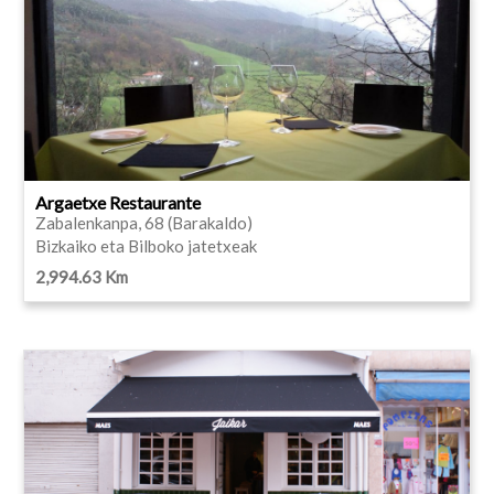
Argaetxe Restaurante
Zabalenkanpa, 68 (Barakaldo)
Bizkaiko eta Bilboko jatetxeak
2,994.63 Km