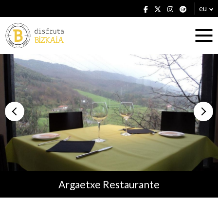
eu
Ostatuak
Jatetxeak
Argaetxe Restaurante
Planak