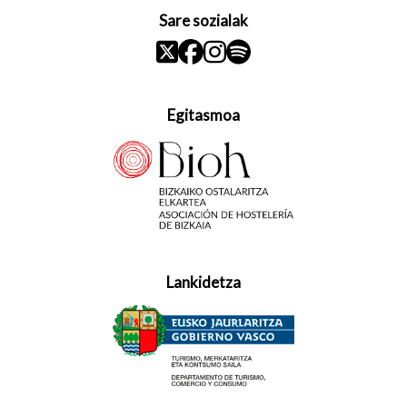
Sare sozialak
Egitasmoa
Lankidetza