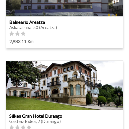
Balneario Areatza
Askatasuna, 50 (Areatza)
2,983.11 Km
Silken Gran Hotel Durango
Gasteiz Bidea, 2 (Durango)