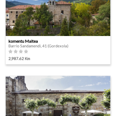
komentu Maitea
Barrio Sandamendi, 41 (Gordexola)
2,987.62 Km