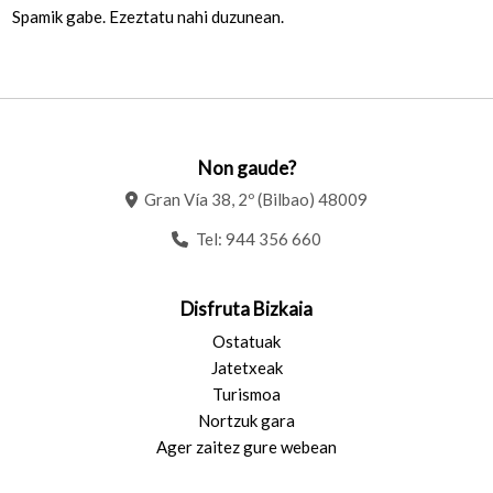
Spamik gabe. Ezeztatu nahi duzunean.
Non gaude?
Gran Vía 38, 2º (Bilbao) 48009
Tel:
944 356 660
Disfruta Bizkaia
Ostatuak
Jatetxeak
Turismoa
Nortzuk gara
Ager zaitez gure webean