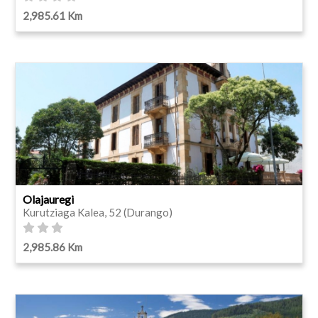
2,985.61 Km
Olajauregi
Kurutziaga Kalea, 52 (Durango)
2,985.86 Km