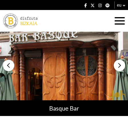
eu
Ostatuak
Jatetxeak
Basque Bar
Planak