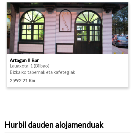
Artagan II Bar
Lauaxeta, 1 (Bilbao)
Bizkaiko tabernak eta kafetegiak
2,992.21 Km
Hurbil dauden alojamenduak