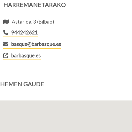
HARREMANETARAKO
Astarloa, 3 (Bilbao)
944242621
basque@barbasque.es
barbasque.es
HEMEN GAUDE