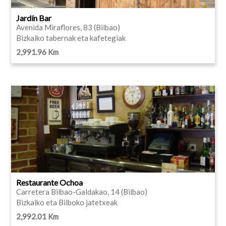
Jardín Bar
Avenida Miraflores, 83 (Bilbao)
Bizkaiko tabernak eta kafetegiak
2,991.96 Km
Restaurante Ochoa
Carretera Bilbao-Galdakao, 14 (Bilbao)
Bizkaiko eta Bilboko jatetxeak
2,992.01 Km