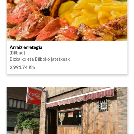
Arraiz erretegia
(Bilbao)
Bizkaiko eta Bilboko jatetxeak
2,991.74 Km