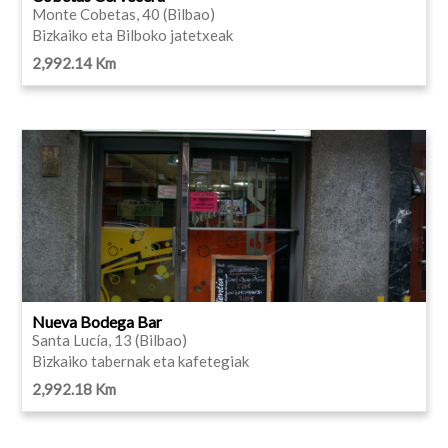
Monte Cobetas, 40 (Bilbao)
Bizkaiko eta Bilboko jatetxeak
2,992.14 Km
Nueva Bodega Bar
Santa Lucía, 13 (Bilbao)
Bizkaiko tabernak eta kafetegiak
2,992.18 Km