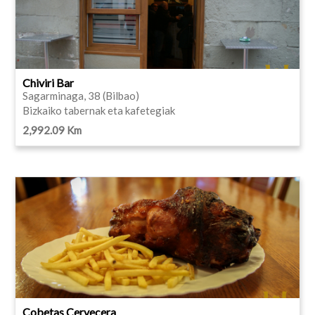
Chiviri Bar
Sagarminaga, 38 (Bilbao)
Bizkaiko tabernak eta kafetegiak
2,992.09 Km
Cobetas Cervecera