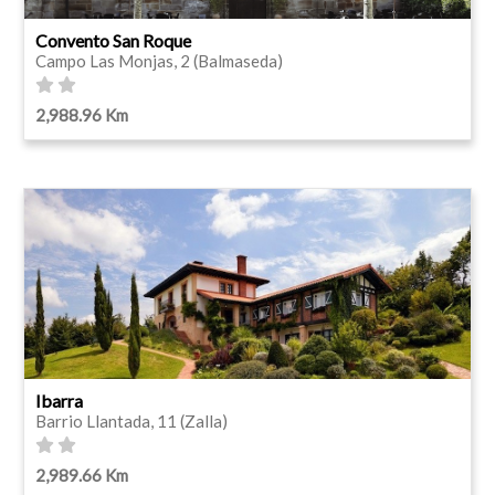
Convento San Roque
Campo Las Monjas, 2 (Balmaseda)
2,988.96 Km
Ibarra
Barrio Llantada, 11 (Zalla)
2,989.66 Km