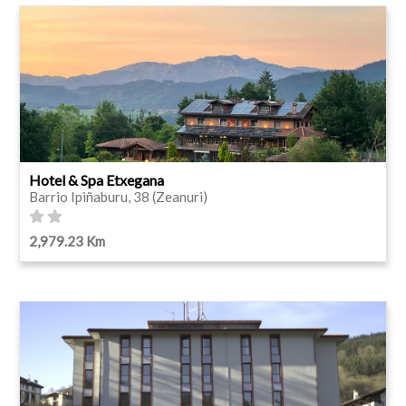
Hotel & Spa Etxegana
Barrio Ipiñaburu, 38 (Zeanuri)
2,979.23 Km