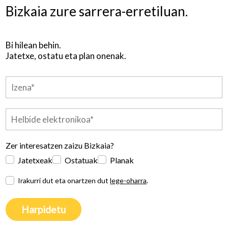
Bizkaia zure sarrera-erretiluan.
Bi hilean behin.
Jatetxe, ostatu eta plan onenak.
Zer interesatzen zaizu Bizkaia?
Jatetxeak
Ostatuak
Planak
Irakurri dut eta onartzen dut
lege-oharra
.
Harpidetu