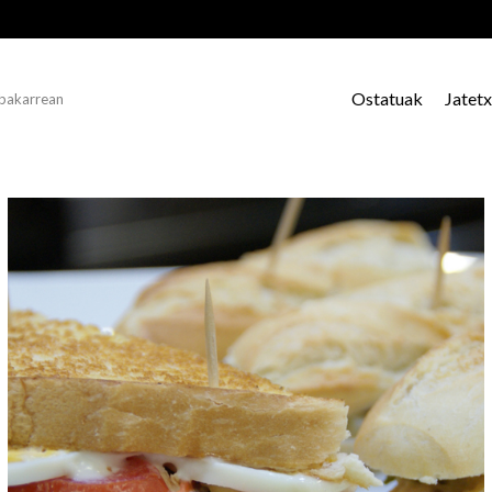
Ostatuak
Jatet
 bakarrean