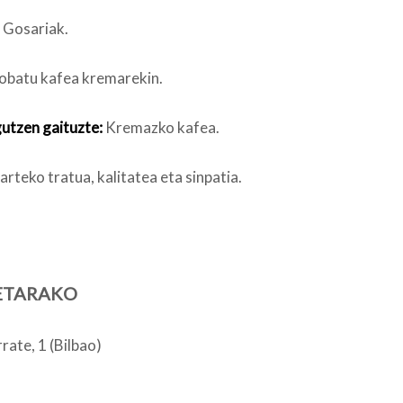
Gosariak.
obatu kafea kremarekin.
utzen gaituzte:
Kremazko kafea.
rteko tratua, kalitatea eta sinpatia.
ETARAKO
ate, 1 (Bilbao)