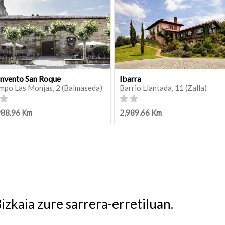
nvento San Roque
Ibarra
mpo Las Monjas, 2 (Balmaseda)
Barrio Llantada, 11 (Zalla)
988.96 Km
2,989.66 Km
izkaia zure sarrera-erretiluan.