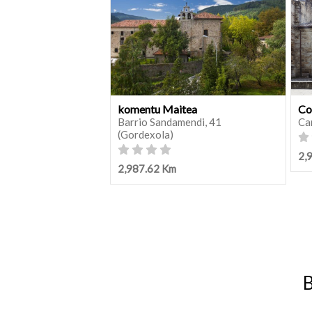
komentu Maitea
Co
Barrio Sandamendi, 41
Ca
(Gordexola)
2,
2,987.62 Km
B