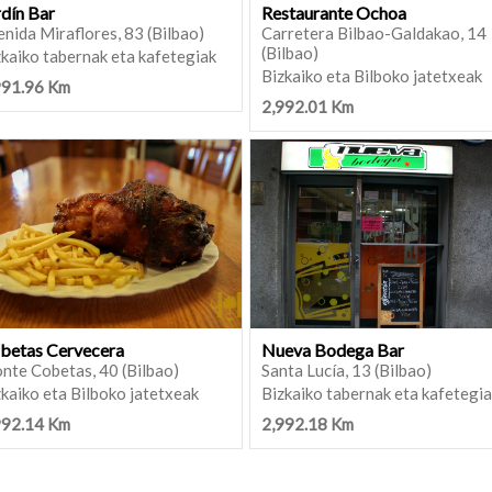
rdín Bar
Restaurante Ochoa
nida Miraflores, 83 (Bilbao)
Carretera Bilbao-Galdakao, 14
(Bilbao)
kaiko tabernak eta kafetegiak
Bizkaiko eta Bilboko jatetxeak
991.96 Km
2,992.01 Km
betas Cervecera
Nueva Bodega Bar
nte Cobetas, 40 (Bilbao)
Santa Lucía, 13 (Bilbao)
kaiko eta Bilboko jatetxeak
Bizkaiko tabernak eta kafetegi
992.14 Km
2,992.18 Km