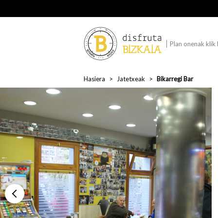
Plan onenak klik
Hasiera
Jatetxeak
Bikarregi Bar