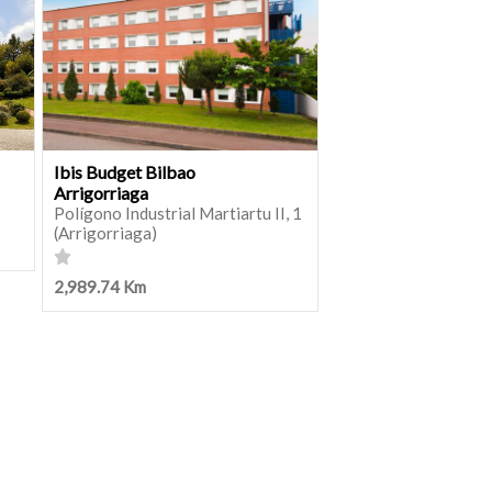
Ibis Budget Bilbao
Arrigorriaga
Polígono Industrial Martiartu II, 1
(Arrigorriaga)
2,989.74 Km