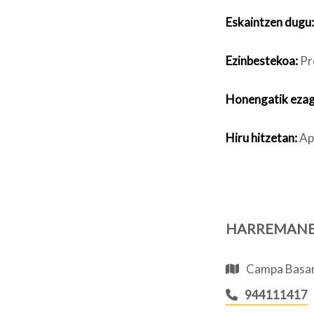
Eskaintzen dugu:
Ezinbestekoa:
Pr
Honengatik ezag
Hiru hitzetan:
Apa
HARREMAN
Campa Basarr
944111417