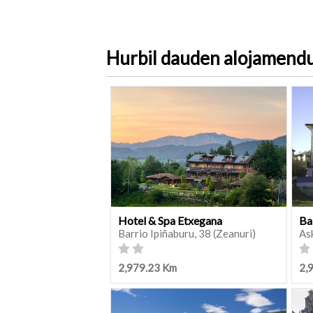
Hurbil dauden alojamend
Hotel & Spa Etxegana
Ba
Barrio Ipiñaburu, 38 (Zeanuri)
As
2,979.23 Km
2,