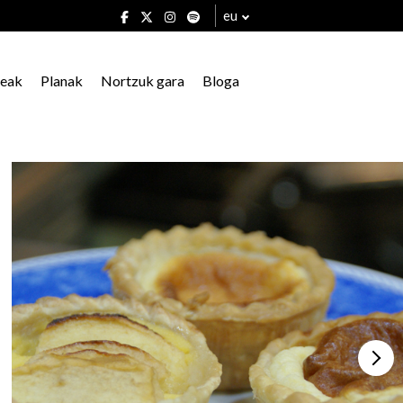
eu
xeak
Planak
Nortzuk gara
Bloga