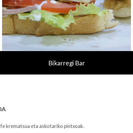
Bikarregi Bar
OA
fe krematsua eta askotariko pintxoak.