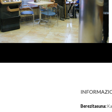
INFORMAZI
Berezitasuna:
Ka