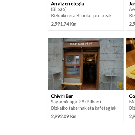
Arraiz erretegia
Ja
(Bilbao)
Ave
Bizkaiko eta Bilboko jatetxeak
Biz
2,991.74 Km
2,
Chiviri Bar
Co
Sagarminaga, 38 (Bilbao)
Mo
Bizkaiko tabernak eta kafetegiak
Biz
2,992.09 Km
2,