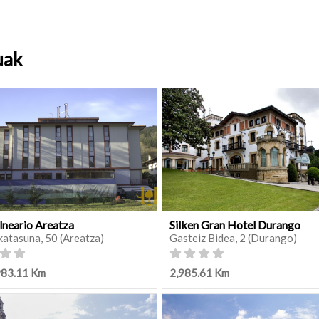
uak
lneario Areatza
Silken Gran Hotel Durango
katasuna, 50 (Areatza)
Gasteiz Bidea, 2 (Durango)
983.11 Km
2,985.61 Km