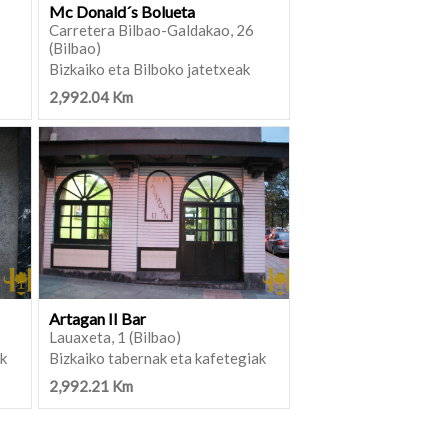
Mc Donald´s Bolueta
Carretera Bilbao-Galdakao, 26
(Bilbao)
Bizkaiko eta Bilboko jatetxeak
2,992.04 Km
Artagan II Bar
Lauaxeta, 1 (Bilbao)
ak
Bizkaiko tabernak eta kafetegiak
2,992.21 Km