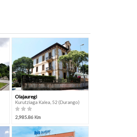
Olajauregi
Kurutziaga Kalea, 52 (Durango)
2,985.86 Km