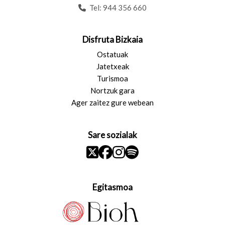
Tel:
944 356 660
Disfruta Bizkaia
Ostatuak
Jatetxeak
Turismoa
Nortzuk gara
Ager zaitez gure webean
Sare sozialak
Egitasmoa