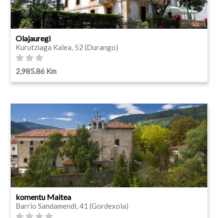
Olajauregi
Kurutziaga Kalea, 52 (Durango)
2,985.86 Km
komentu Maitea
Barrio Sandamendi, 41 (Gordexola)