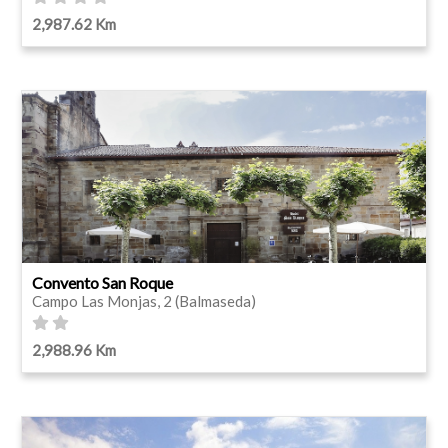
2,987.62 Km
Convento San Roque
Campo Las Monjas, 2 (Balmaseda)
2,988.96 Km