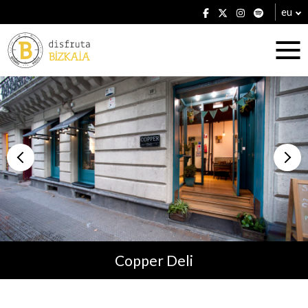
eu
Ostatuak
Jatetxeak
Copper Deli
Planak