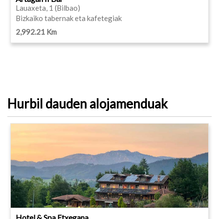
Lauaxeta, 1 (Bilbao)
Bizkaiko tabernak eta kafetegiak
2,992.21 Km
Hurbil dauden alojamenduak
Hotel & Spa Etxegana