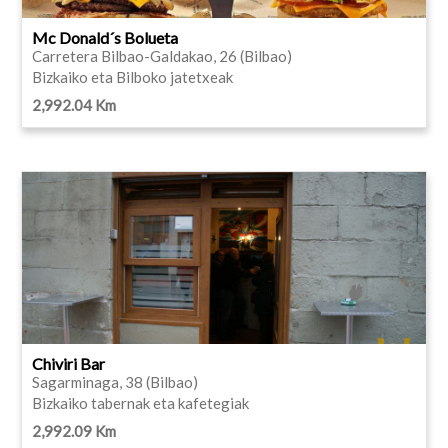
Mc Donald´s Bolueta
Carretera Bilbao-Galdakao, 26 (Bilbao)
Bizkaiko eta Bilboko jatetxeak
2,992.04 Km
Chiviri Bar
Sagarminaga, 38 (Bilbao)
Bizkaiko tabernak eta kafetegiak
2,992.09 Km