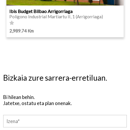
Ibis Budget Bilbao Arrigorriaga
Polígono Industrial Martiartu II, 1 (Arrigorriaga)
2,989.74 Km
Bizkaia zure sarrera-erretiluan.
Bi hilean behin.
Jatetxe, ostatu eta plan onenak.