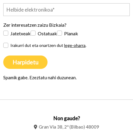
Zer interesatzen zaizu Bizkaia?
Jatetxeak
Ostatuak
Planak
Irakurri dut eta onartzen dut
lege-oharra
.
Harpidetu
Spamik gabe. Ezeztatu nahi duzunean.
Non gaude?
Gran Vía 38, 2º (Bilbao) 48009