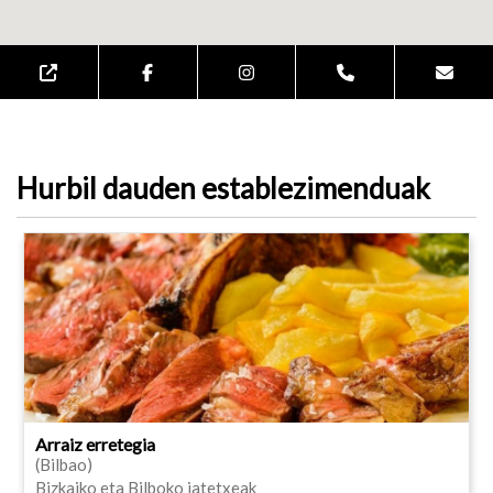
Hurbil dauden establezimenduak
Arraiz erretegia
(Bilbao)
Bizkaiko eta Bilboko jatetxeak