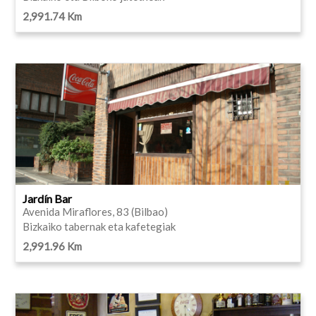
2,991.74 Km
Jardín Bar
Avenida Miraflores, 83 (Bilbao)
Bizkaiko tabernak eta kafetegiak
2,991.96 Km