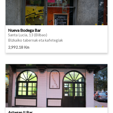
Nueva Bodega Bar
Santa Lucía, 13 (Bilbao)
Bizkaiko tabernak eta kafetegiak
2,992.18 Km
Artagan II Bar