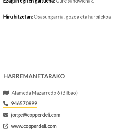
Ezagun egiten gaituena:
Gure sandwichak.
Hiru hitzetan:
Osasungarria, gozoa eta hurbilekoa
HARREMANETARAKO
Alameda Mazarredo 6 (Bilbao)
946570899
jorge@copperdeli.com
www.copperdeli.com