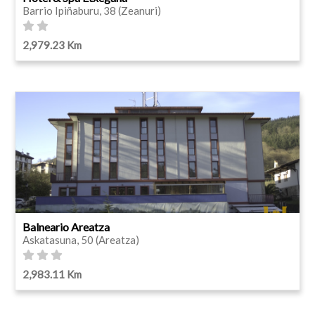
Barrio Ipiñaburu, 38 (Zeanuri)
2,979.23 Km
Balneario Areatza
Askatasuna, 50 (Areatza)
2,983.11 Km