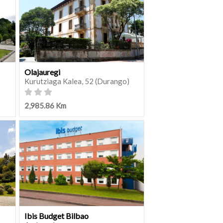
Olajauregi
Kurutziaga Kalea, 52 (Durango)
2,985.86 Km
Ibis Budget Bilbao