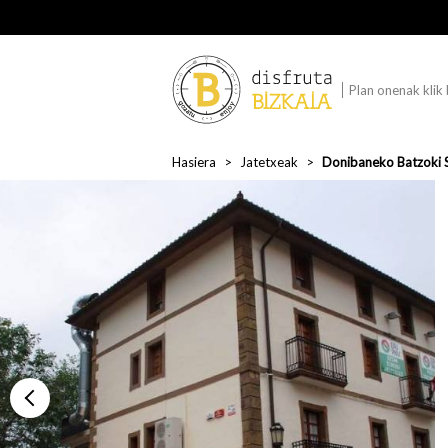
Plan onenak klik
Hasiera
Jatetxeak
Donibaneko Batzoki 