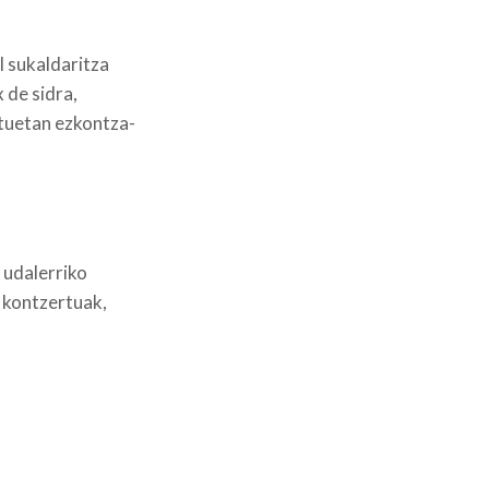
l sukaldaritza
 de sidra,
atuetan ezkontza-
 udalerriko
, kontzertuak,