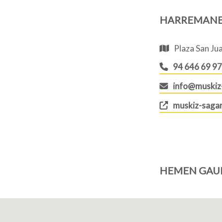
HARREMAN
Plaza San Jua
94 646 69 97
info@muskiz
muskiz-saga
HEMEN GAU