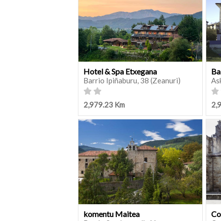
Hotel & Spa Etxegana
Ba
Barrio Ipiñaburu, 38 (Zeanuri)
As
2,979.23 Km
2,
komentu Maitea
Co