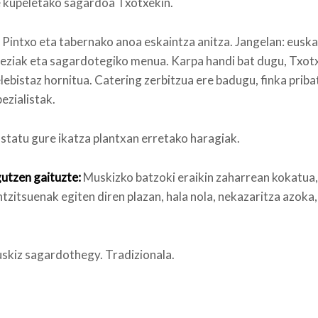
e kupeletako sagardoa Txotxekin.
Pintxo eta tabernako anoa eskaintza anitza. Jangelan: euska
ziak eta sagardotegiko menua. Karpa handi bat dugu, Txotx
elebistaz hornitua. Catering zerbitzua ere badugu, finka prib
ezialistak.
statu gure ikatza plantxan erretako haragiak.
utzen gaituzte:
Muskizko batzoki eraikin zaharrean kokatua,
ntzitsuenak egiten diren plazan, hala nola, nekazaritza azoka
kiz sagardothegy. Tradizionala.