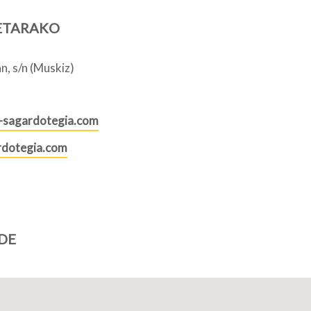
ETARAKO
n, s/n (Muskiz)
-sagardotegia.com
rdotegia.com
DE