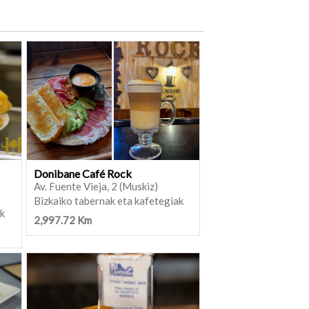
Donibane Café Rock
Av. Fuente Vieja, 2 (Muskiz)
Bizkaiko tabernak eta kafetegiak
ak
2,997.72 Km