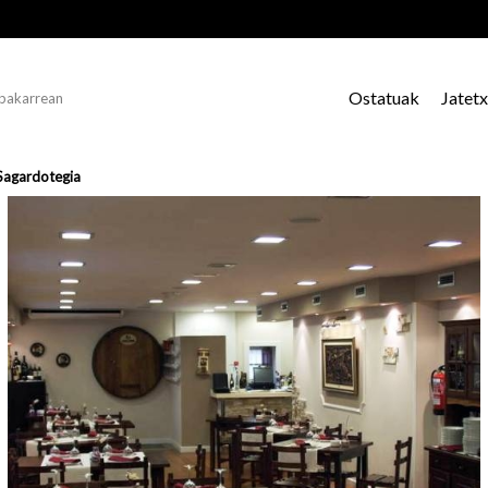
Ostatuak
Jatet
 bakarrean
Sagardotegia