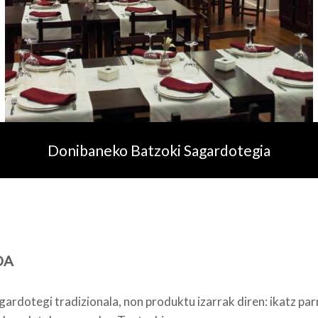
Donibaneko Batzoki Sagardotegia
OA
ardotegi tradizionala, non produktu izarrak diren: ikatz parr