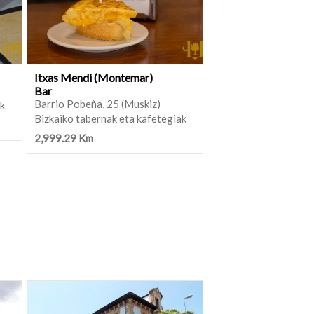
Itxas Mendi (Montemar)
Bar
Barrio Pobeña, 25 (Muskiz)
ak
Bizkaiko tabernak eta kafetegiak
2,999.29 Km