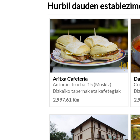
Hurbil dauden establezi
Aritxa Cafetería
Da
Antonio Trueba, 15 (Muskiz)
Ce
Bizkaiko tabernak eta kafetegiak
Biz
2,997.61 Km
2,