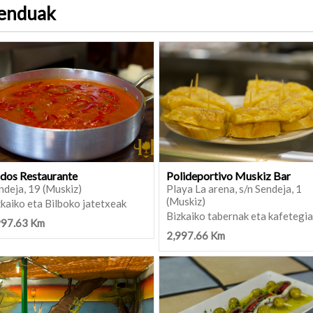
menduak
dos Restaurante
Polideportivo Muskiz Bar
ndeja, 19 (Muskiz)
Playa La arena, s/n Sendeja, 1
(Muskiz)
kaiko eta Bilboko jatetxeak
Bizkaiko tabernak eta kafetegi
997.63 Km
2,997.66 Km