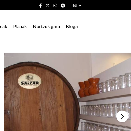
eu
xeak
Planak
Nortzuk gara
Bloga