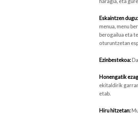
haragia, eta gur
Eskaintzen dugu:
menua, menu bere
berogailua eta t
oturuntzetan esp
Ezinbestekoa:
Da
Honengatik ezag
ekitaldirik garra
etab.
Hiru hitzetan:
Mus