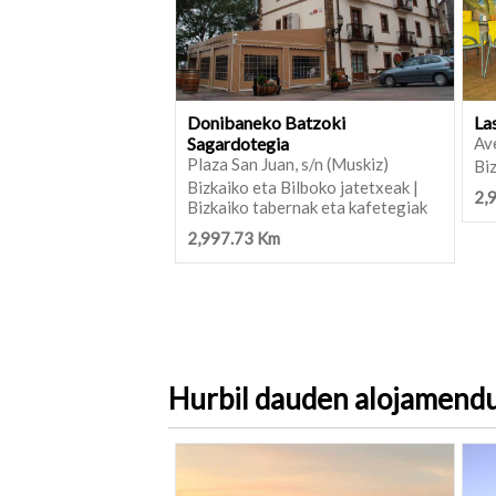
Donibaneko Batzoki
La
Sagardotegia
Ave
Plaza San Juan, s/n (Muskiz)
Biz
Bizkaiko eta Bilboko jatetxeak |
2,
Bizkaiko tabernak eta kafetegiak
2,997.73 Km
Hurbil dauden alojamend