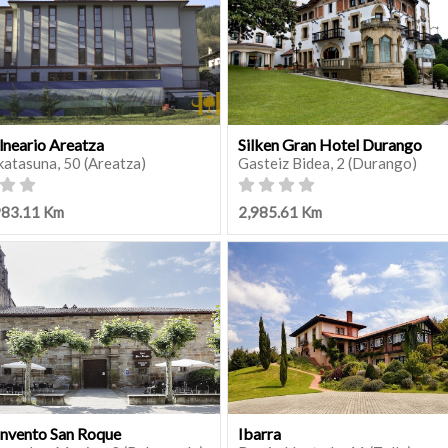
lneario Areatza
Silken Gran Hotel Durango
katasuna, 50 (Areatza)
Gasteiz Bidea, 2 (Durango)
983.11 Km
2,985.61 Km
nvento San Roque
Ibarra