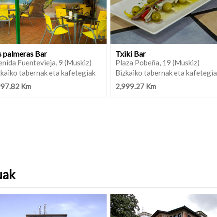
s palmeras Bar
Txiki Bar
nida Fuentevieja, 9 (Muskiz)
Plaza Pobeña, 19 (Muskiz)
kaiko tabernak eta kafetegiak
Bizkaiko tabernak eta kafetegi
997.82 Km
2,999.27 Km
uak